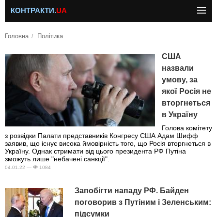
КОНТРАКТИ.
UA
Головна
Політика
США
назвали
умову, за
якої Росія не
вторгнеться
в Україну
Голова комітету
з розвідки Палати представників Конгресу США Адам Шифф
заявив, що існує висока ймовірність того, що Росія вторгнеться в
Україну. Однак стримати від цього президента РФ Путіна
зможуть лише "небачені санкції".
04.01.22 —
1084
Запобігти нападу РФ. Байден
поговорив з Путіним і Зеленським:
підсумки