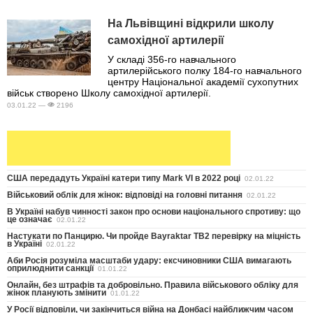
На Львівщині відкрили школу
самохідної артилерії
У складі 356-го навчального
артилерійського полку 184-го навчального
центру Національної академії сухопутних
військ створено Школу самохідної артилерії.
03.01.22 —
2196
США передадуть Україні катери типу Mark VI в 2022 році
02.01.22
Військовий облік для жінок: відповіді на головні питання
02.01.22
В Україні набув чинності закон про основи національного спротиву: що
це означає
02.01.22
Настукати по Панцирю. Чи пройде Bayraktar TB2 перевірку на міцність
в Україні
02.01.22
Аби Росія розуміла масштаби удару: ексчиновники США вимагають
оприлюднити санкції
01.01.22
Онлайн, без штрафів та добровільно. Правила військового обліку для
жінок планують змінити
01.01.22
У Росії відповіли, чи закінчиться війна на Донбасі найближчим часом