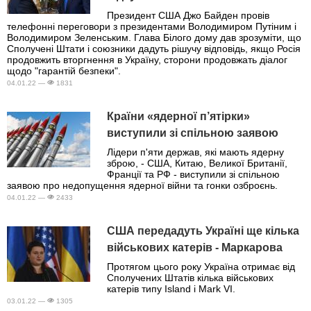
Президент США Джо Байден провів
телефонні переговори з президентами Володимиром Путіним і
Володимиром Зеленським. Глава Білого дому дав зрозуміти, що
Сполучені Штати і союзники дадуть рішучу відповідь, якщо Росія
продовжить вторгнення в Україну, сторони продовжать діалог
щодо "гарантій безпеки".
04.01.22 —
1831
Країни «ядерної п’ятірки»
виступили зі спільною заявою
Лідери п'яти держав, які мають ядерну
зброю, - США, Китаю, Великої Британії,
Франції та РФ - виступили зі спільною
заявою про недопущення ядерної війни та гонки озброєнь.
04.01.22 —
2433
США передадуть Україні ще кілька
військових катерів - Маркарова
Протягом цього року Україна отримає від
Сполучених Штатів кілька військових
катерів типу Island і Mark VI.
03.01.22 —
1305