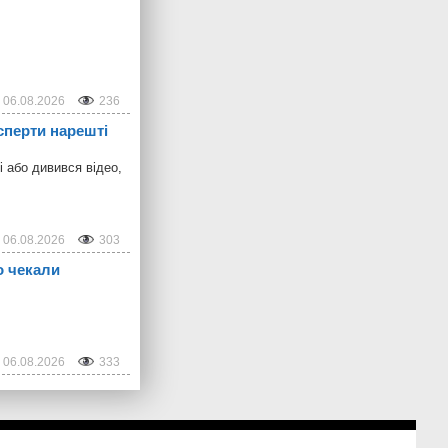
06.08.2026
236
сперти нарешті
і або дивився відео,
06.08.2026
303
о чекали
06.08.2026
333