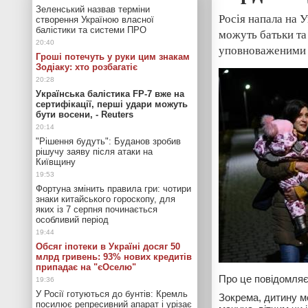
Зеленський назвав терміни
Росія напала на У
створення Україною власної
балістики та системи ПРО
можуть батьки та
уповноваженими 
Гроші потечуть у руки цим знакам
Зодіаку: хто розбагатіє
Українська балістика FP-7 вже на
сертифікації, перші удари можуть
бути восени, - Reuters
"Рішення будуть": Буданов зробив
рішучу заяву після атаки на
Київщину
Фортуна змінить правила гри: чотири
знаки китайського гороскопу, для
яких із 7 серпня починається
особливий період
Обсяг іпотеки в Україні досяг 50
млрд гривень: 93% нових кредитів
припадає на "єОселю"
Про це повідомля
У Росії готуються до бунтів: Кремль
Зокрема, дитину мо
посилює репресивний апарат і урізає