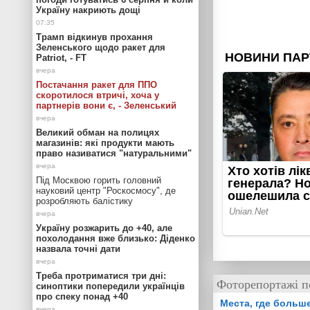
Україну накриють дощі
Трамп відкинув прохання
Зеленського щодо ракет для
Patriot, - FT
Постачання ракет для ППО
скоротилося втричі, хоча у
партнерів вони є, - Зеленський
Великий обман на полицях
магазинів: які продукти мають
право називатися "натуральними"
Під Москвою горить головний
науковий центр "Роскосмосу", де
розробляють балістику
Україну розжарить до +40, але
похолодання вже близько: Діденко
назвала точні дати
Треба протриматися три дні:
Фоторепортажі п
синоптики попередили українців
про спеку понад +40
Места, где больш