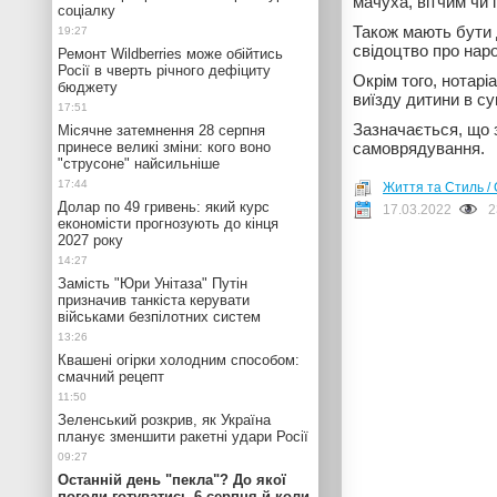
мачуха, вітчим чи 
соціалку
Також мають бути 
свідоцтво про нар
Ремонт Wildberries може обійтись
Росії в чверть річного дефіциту
Окрім того, нотарі
бюджету
виїзду дитини в суп
Зазначається, що з
Місячне затемнення 28 серпня
принесе великі зміни: кого воно
самоврядування.
"струсоне" найсильніше
Життя та Стиль / 
Долар по 49 гривень: який курс
17.03.2022
2
економісти прогнозують до кінця
2027 року
Замість "Юри Унітаза" Путін
призначив танкіста керувати
військами безпілотних систем
Квашені огірки холодним способом:
смачний рецепт
Зеленський розкрив, як Україна
планує зменшити ракетні удари Росії
Останній день "пекла"? До якої
погоди готуватись 6 серпня й коли