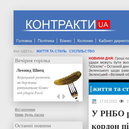
Головна
Політика
Бізнес
Колонки
Кабінет директ
ЖИТТЯ ТА СТИЛЬ
СУСПІЛЬСТВО
НОВИНИ ДНЯ:
Гроші по
Вечірня горілка
удари можуть бути восе
"єОселю"
•
Останній день
Леонид Швец
Зеленського щодо ракет
Зеленський
•
Великий об
Корецький розповів,
як держава
життя та с
рятуватиме бізнес
від ударів Росії
17.03.2022
2
У РНБО р
Всі колонки
Квви, будь ласка
кордон пі
Останні новини