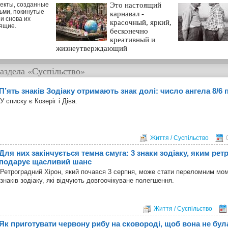
екты, созданные
Это настоящий
ьми, покинутые
карнавал -
и снова их
красочный, яркий,
ящие.
бесконечно
креативный и
жизнеутверждающий
аздела
«Суспільство»
П’ять знаків Зодіаку отримають знак долі: число ангела 8/6 
У списку є Козеріг і Діва.
Життя / Суспільство
Для них закінчується темна смуга: 3 знаки зодіаку, яким ре
подарує щасливий шанс
Ретроградний Хірон, який почався 3 серпня, може стати переломним мо
знаків зодіаку, які відчують довгоочікуване полегшення.
Життя / Суспільство
Як приготувати червону рибу на сковороді, щоб вона не бул