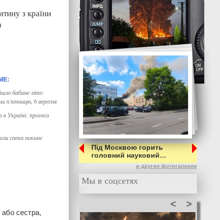
итину з країни
з
йшло бабине літо:
на п'ятницю, 6 вересня
а в Україні: прогноз
оли спека покине
Під Москвою горить
головний науковий…
и другие фотогалереи
Мы в соцсетях
<
>
 або сестра,