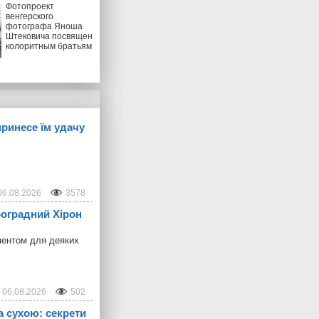
Фотопроект
венгерского
фотографа Яноша
Штековича посвящен
колоритным братьям
принесе їм удачу
06.08.2026
3578
троградний Хірон
ментом для деяких
06.08.2026
502
а сухою: секрети