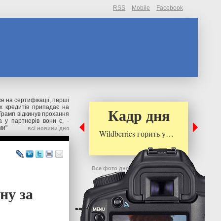
RSS
Mobile
Facebook
же на сертифікації, перші
их кредитів припадає на
Кадр дня
Трамп відкинув прохання
 у партнерів вони є, -
ми"
всі новини дня
Wildberries горить у…
Все фото дня
ну за