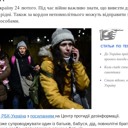
країну 24 лютого. Під час війни важливо знати, що вивезти д
 рідні. Також за кордон неповнолітнього можуть відправити 
особами.
До України при
прогноз погоди 
Коли спаде спек
синоптика
Стало відомо, к
Україну
є
РБК-Україна
з
посиланням
на Центр протидії дезінформації.
же супроводжувати один із батьків, бабуся, дід, повнолітні брат