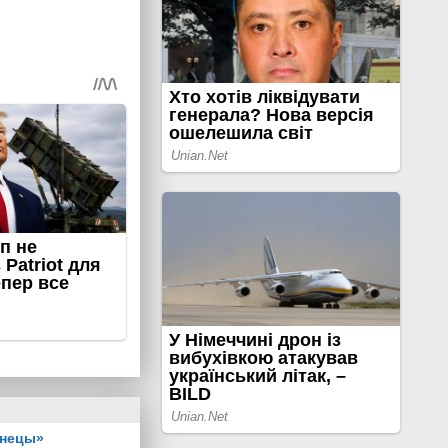
знецы»