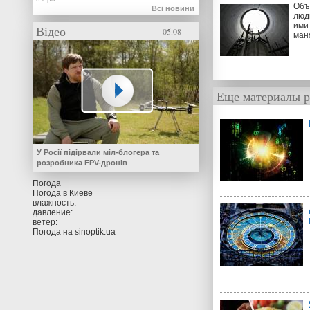
Объ
Всі новини
люд
ими 
Відео
— 05.08 —
ман
Еще материалы р
У Росії підірвали міл-блогера та
розробника FPV-дронів
Погода
Погода в
Киеве
влажность:
давление:
ветер:
Погода на
sinoptik.ua