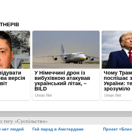
о тегу «Суспільство»
е нет людей
Гей парад в Амстердаме
Проект «Бли