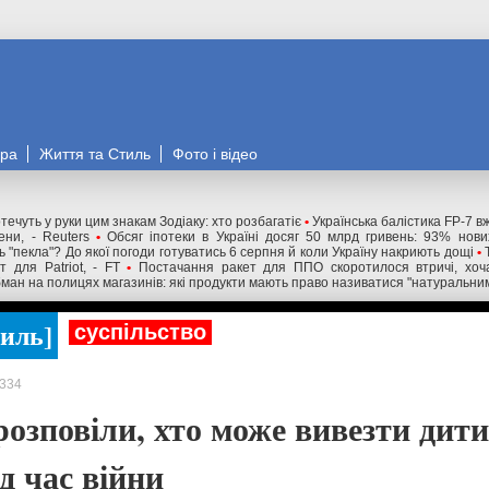
ора
Життя та Стиль
Фото і відео
течуть у руки цим знакам Зодіаку: хто розбагатіє
•
Українська балістика FP-7 в
ни, - Reuters
•
Обсяг іпотеки в Україні досяг 50 млрд гривень: 93% нов
 "пекла"? До якої погоди готуватись 6 серпня й коли Україну накриють дощі
•
 для Patriot, - FT
•
Постачання ракет для ППО скоротилося втричі, хоча
ман на полицях магазинів: які продукти мають право називатися "натуральни
тиль
суспільство
334
озповіли, хто може вивезти дити
д час війни