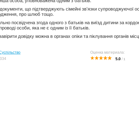
інша особа, уповноважена одним з батьків.
документи, що підтверджують сімейні зв'язки супроводжуючої о
одження, про шлюб тощо.
ально посвідчена згода одного з батьків на виїзд дитини за кордон
роводі особи, яка не є одним із її батьків.
авірити довідку можна в органах опіки та піклування органів міс
Суспільство
Оценка материала:
334
5.0
/
1