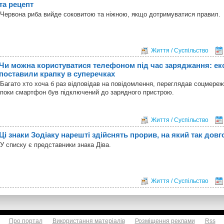
та рецепт
Червона риба вийде соковитою та ніжною, якщо дотримуватися правил.
Життя / Суспільство
Чи можна користуватися телефоном під час заряджання: ек
поставили крапку в суперечках
Багато хто хоча б раз відповідав на повідомлення, переглядав соцмереж
поки смартфон був підключений до зарядного пристрою.
Життя / Суспільство
Ці знаки Зодіаку нарешті здійснять прорив, на який так довг
У списку є представники знака Діва.
Життя / Суспільство
Про портал
Використання матеріалів
Розміщення реклами
Rss