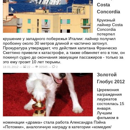
Costa
Concordia
Круизный
лайнер Costa
Concordia
потерпел
крушение у западного побережья Италии: лайнер получил
пробоину около 30 метров длиной и частично затонул.
Прокуратура утверждает, что действия капитана Франческо
Скеттино привели к катастрофе, а также обвиняет его в том, он
покинул судно до окончания эвакуации пассажиров - только за
это ему грозит 10 лет тюрьмы.
18.01.2012 —
22 —
30545 —
2
Золотой
Глобус 2012
Церемония
награждения
лауреатов
состоялась 15
января.
Лучшим
фильмом в
номинации «драма» стала работа Александра Пэйна
«Потомки», аналогичную награду в категории «комедия/