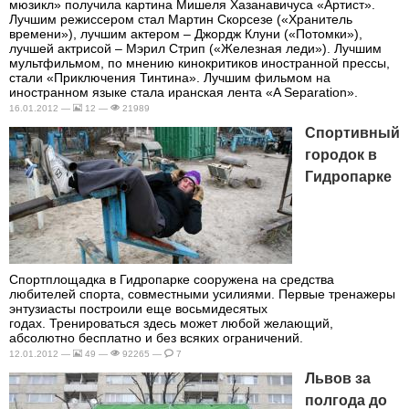
мюзикл» получила картина Мишеля Хазанавичуса «Артист».
Лучшим режиссером стал Мартин Скорсезе («Хранитель
времени»), лучшим актером – Джордж Клуни («Потомки»),
лучшей актрисой – Мэрил Стрип («Железная леди»). Лучшим
мультфильмом, по мнению кинокритиков иностранной прессы,
стали «Приключения Тинтина». Лучшим фильмом на
иностранном языке стала иранская лента «A Separation».
16.01.2012 —
12 —
21989
Спортивный
городок в
Гидропарке
Спортплощадка в Гидропарке сооружена на средства
любителей спорта, совместными усилиями. Первые тренажеры
энтузиасты построили еще восьмидесятых
годах. Тренироваться здесь может любой желающий,
абсолютно бесплатно и без всяких ограничений.
12.01.2012 —
49 —
92265 —
7
Львов за
полгода до