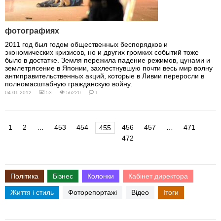
фотографиях
2011 год был годом общественных беспорядков и
экономических кризисов, но и других громких событий тоже
было в достатке. Земля пережила падение режимов, цунами и
землетрясение в Японии, захлестнувшую почти весь мир волну
антиправительственных акций, которые в Ливии переросли в
полномасштабную гражданскую войну.
04.01.2012 —
53 —
56220 —
1
1
2
…
453
454
456
457
…
471
455
472
Політика
Бізнес
Колонки
Кабінет директора
Життя і стиль
Фоторепортажі
Відео
Ітоги