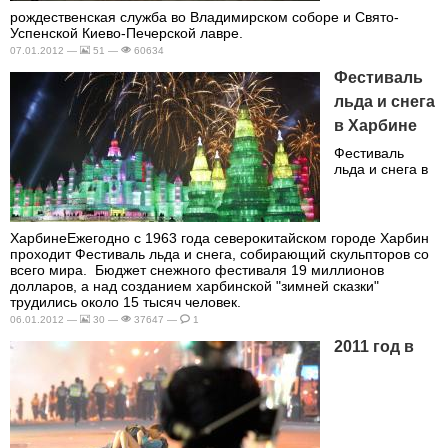
рождественская служба во Владимирском соборе и Свято-
Успенской Киево-Печерской лавре.
07.01.2012 —
51 —
60634
Фестиваль
льда и снега
в Харбине
Фестиваль
льда и снега в
ХарбинеЕжегодно с 1963 года северокитайском городе Харбин
проходит Фестиваль льда и снега, собирающий скульпторов со
всего мира. Бюджет снежного фестиваля 19 миллионов
долларов, а над созданием харбинской "зимней сказки"
трудились около 15 тысяч человек.
06.01.2012 —
30 —
37647 —
1
2011 год в