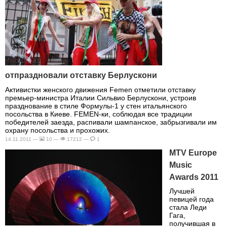
отпраздновали отставку Берлускони
Активистки женского движения Femen отметили отставку
премьер-министра Италии Сильвио Берлускони, устроив
празднование в стиле Формулы-1 у стен итальянского
посольства в Киеве. FEMEN-ки, соблюдая все традиции
победителей заезда, распивали шампанское, забрызгивали им
охрану посольства и прохожих.
14.11.2011 —
10 —
17212 —
1
MTV Europe
Music
Awards 2011
Лучшей
певицей года
стала Леди
Гага,
получившая в