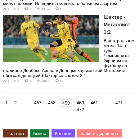
минут поездки. Но водится машина с большим азартом.
26.10.2011 —
28 —
39737 —
1
Шахтер -
Металлист
1:2
В центральном
матче 14-го
тура
Чемпионата
Украины по
футболу на
стадионе Донбасс-Арена в Донецке харьковский Металлист
обыграл донецкий Шахтер со счетом 2:1.
24.10.2011 —
20 —
30630 —
1
1
2
…
457
458
460
461
…
471
459
472
Політика
Бізнес
Колонки
Кабінет директора