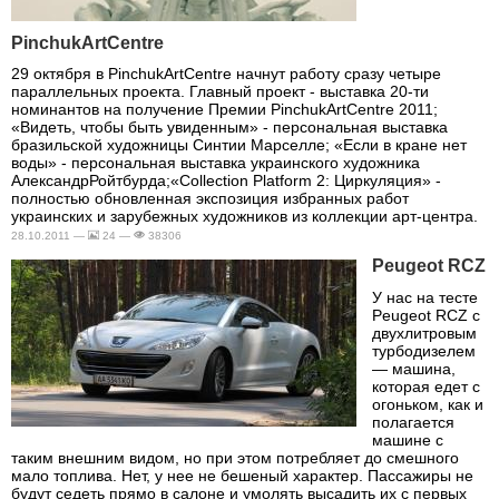
PinchukArtCentre
29 октября в PinchukArtCentre начнут работу сразу четыре
параллельных проекта. Главный проект - выставка 20-ти
номинантов на получение Премии PinchukArtCentre 2011;
«Видеть, чтобы быть увиденным» - персональная выставка
бразильской художницы Синтии Марселле; «Если в кране нет
воды» - персональная выставка украинского художника
АлександрРойтбурда;«Collection Platform 2: Циркуляция» -
полностью обновленная экспозиция избранных работ
украинских и зарубежных художников из коллекции арт-центра.
28.10.2011 —
24 —
38306
Peugeot RCZ
У нас на тесте
Peugeot RCZ с
двухлитровым
турбодизелем
— машина,
которая едет с
огоньком, как и
полагается
машине с
таким внешним видом, но при этом потребляет до смешного
мало топлива. Нет, у нее не бешеный характер. Пассажиры не
будут седеть прямо в салоне и умолять высадить их с первых