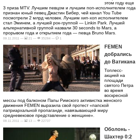
этом году еще
3 приза MTV. Лучшим певцом и лучшим поп-исполнителем года
признан юный певец Джастин Бибер, чей канал You Tube
посмотрели 2 млрд человек. Лучшим хип-хоп исполнителем
стал Эминем, а лучшей рок-группой — Linkin Park. Лучшей
альтернативной группой назвали 30 seconds to Mars, а
прорывом года и открытием года — певца Bruno Mars.
09.11.2011 —
21 —
35284 —
1
FEMEN
добрались
до Ватикана
Топлесс-
акцией на
площади
святого Петра
во время
воскресной
мессы под балконом Папы Римского активистка женского
движения FEMEN выразила свой протест «папской
патриархальной пропаганде, навязывающей миру
средневековое представление о женщине».
08.11.2011 —
13 —
22737
Оболонь -
Шахтер 0:2