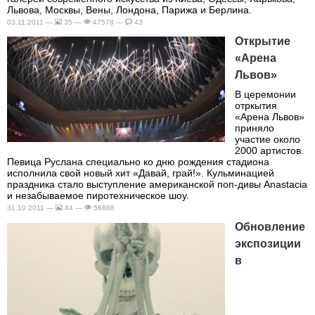
Львова, Москвы, Вены, Лондона, Парижа и Берлина.
03.11.2011 —
35 —
47578 —
43
Открытие
«Арена
Львов»
В церемонии
отркытия
«Арена Львов»
приняло
участие около
2000 артистов.
Певица Руслана специально ко дню рождения стадиона
исполнила свой ​​новый хит «Давай, грай!». Кульминацией
праздника стало выступление американской поп-дивы Anastacia
и незабываемое пиротехническое шоу.
31.10.2011 —
44 —
58688
Обновление
экспозиции
в