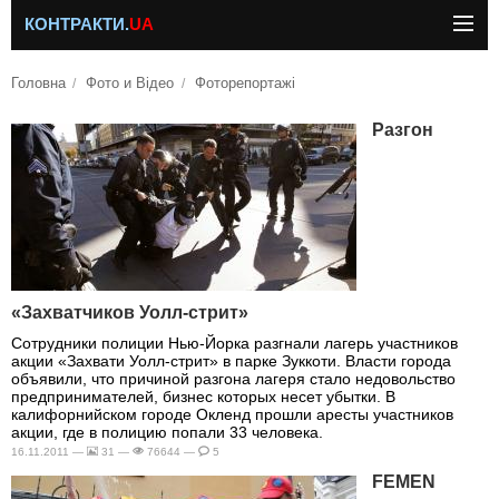
КОНТРАКТИ.
UA
Головна
Фото и Відео
Фоторепортажі
Разгон
«Захватчиков Уолл-стрит»
Сотрудники полиции Нью-Йорка разгнали лагерь участников
акции «Захвати Уолл-стрит» в парке Зуккоти. Власти города
объявили, что причиной разгона лагеря стало недовольство
предпринимателей, бизнес которых несет убытки. В
калифорнийском городе Окленд прошли аресты участников
акции, где в полицию попали 33 человека.
16.11.2011 —
31 —
76644 —
5
FEMEN