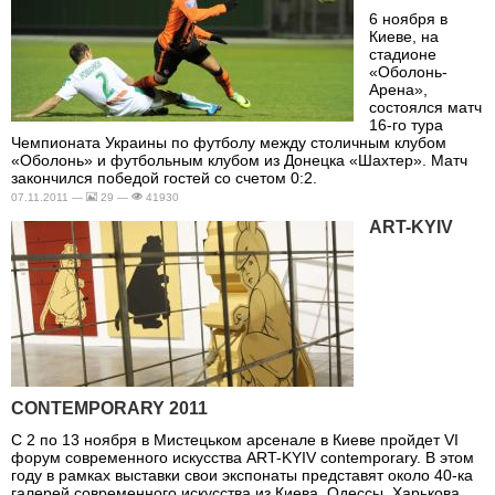
6 ноября в
Киеве, на
стадионе
«Оболонь-
Арена»,
состоялся матч
16-го тура
Чемпионата Украины по футболу между столичным клубом
«Оболонь» и футбольным клубом из Донецка «Шахтер». Матч
закончился победой гостей со счетом 0:2.
07.11.2011 —
29 —
41930
ART-KYIV
CONTEMPORARY 2011
С 2 по 13 ноября в Мистецьком арсенале в Киеве пройдет VI
форум современного искусства ART-KYIV contemporary. В этом
году в рамках выставки свои экспонаты представят около 40-ка
галерей современного искусства из Киева, Одессы, Харькова,