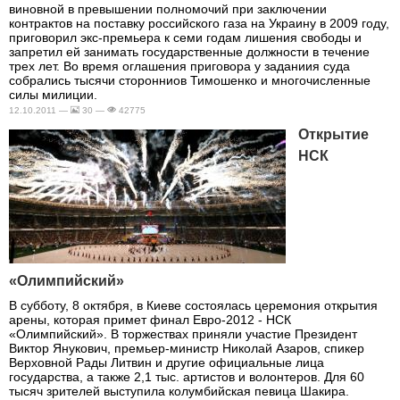
виновной в превышении полномочий при заключении
контрактов на поставку российского газа на Украину в 2009 году,
приговорил экс-премьера к семи годам лишения свободы и
запретил ей занимать государственные должности в течение
трех лет. Во время оглашения приговора у заданиия суда
собрались тысячи сторонниов Тимошенко и многочисленные
силы милиции.
12.10.2011 —
30 —
42775
Открытие
НСК
«Олимпийский»
В субботу, 8 октября, в Киеве состоялась церемония открытия
арены, которая примет финал Евро-2012 - НСК
«Олимпийский». В торжествах приняли участие Президент
Виктор Янукович, премьер-министр Николай Азаров, спикер
Верховной Рады Литвин и другие официальные лица
государства, а также 2,1 тыс. артистов и волонтеров. Для 60
тысяч зрителей выступила колумбийская певица Шакира.