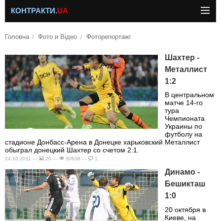
КОНТРАКТИ.
UA
Головна
Фото и Відео
Фоторепортажі
Шахтер -
Металлист
1:2
В центральном
матче 14-го
тура
Чемпионата
Украины по
футболу на
стадионе Донбасс-Арена в Донецке харьковский Металлист
обыграл донецкий Шахтер со счетом 2:1.
24.10.2011 —
20 —
30638 —
1
Динамо -
Бешикташ
1:0
20 октября в
Киеве, на