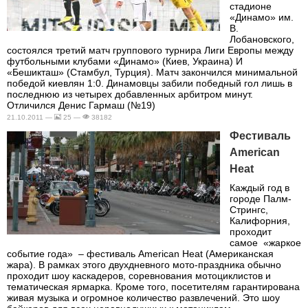
стадионе
«Динамо» им.
В.
Лобановского,
состоялся третий матч группового турнира Лиги Европы между
футбольными клубами «Динамо» (Киев, Украина) И
«Бешикташ» (Стамбул, Турция). Матч закончился минимальной
победой киевлян 1:0. Динамовцы забили победный гол лишь в
последнюю из четырех добавленных арбитром минут.
Отличился Денис Гармаш (№19)
21.10.2011 —
25 —
38182
Фестиваль
American
Heat
Каждый год в
городе Палм-
Стрингс,
Калифорния,
проходит
самое «жаркое
событие года» – фестиваль American Heat (Американская
жара). В рамках этого двухдневного мото-праздника обычно
проходит шоу каскадеров, соревнования мотоциклистов и
тематическая ярмарка. Кроме того, посетителям гарантирована
живая музыка и огромное количество развлечений. Это шоу