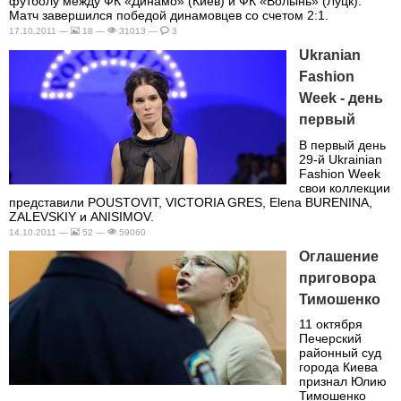
футболу между ФК «Динамо» (Киев) и ФК «Волынь» (Луцк).
Матч завершился победой динамовцев со счетом 2:1.
17.10.2011 —
18 —
31013 —
3
Ukranian
Fashion
Week - день
первый
В первый день
29-й Ukrainian
Fashion Week
свои коллекции
представили POUSTOVIT, VICTORIA GRES, Elena BURENINA,
ZALEVSKIY и ANISIMOV.
14.10.2011 —
52 —
59060
Оглашение
приговора
Тимошенко
11 октября
Печерский
районный суд
города Киева
признал Юлию
Тимошенко