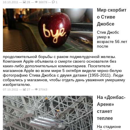
10.10.2011 —
28 —
36678 —
1
Мир скорбит
о Стиве
Джобсе
Стив Джобс
умер в
возрасте 56 лет
после
продолжительной борьбы с раком поджелудочной железы.
Компания Apple объявила о смерти своего основателя без
каких-либо дополнительных комментариев. Посетители
магазинов Apple во всем мире 5 октября видели черно-белую
фотографию Стива Джобса с двумя датами (1955-2011). Люди
собрались у магазинов, чтобы отдать дань уважения умершему
изобретателю.
07.10.2011 —
27 —
37043
На «Донбас-
Арене»
станет
теплее
На стадионе