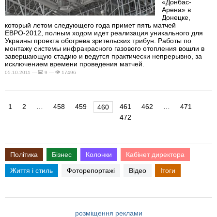
«Донбас-
Арена» в
Донецке,
который летом следующего года примет пять матчей
ЕВРО-2012, полным ходом идет реализация уникального для
Украины проекта обогрева зрительских трибун. Работы по
монтажу системы инфракрасного газового отопления вошли в
завершающую стадию и ведутся практически непрерывно, за
исключением времени проведения матчей.
05.10.2011 —
9 —
17496
1
2
…
458
459
461
462
…
471
460
472
Політика
Бізнес
Колонки
Кабінет директора
Життя і стиль
Фоторепортажі
Відео
Ітоги
розміщення реклами