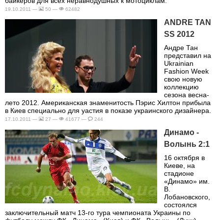
байкеров для всех неравнодушных к мотоциклам.
19.10.2011 —
50 —
62482
ANDRE TAN
SS 2012
Андре Тан
представил на
Ukrainian
Fashion Week
свою новую
коллекцию
сезона весна-
лето 2012. Американская знаменитость Пэрис Хилтон прибыла
в Киев специально для уастия в показе украинского дизайнера.
17.10.2011 —
27 —
41677 —
244
Динамо -
Волынь 2:1
16 октября в
Киеве, на
стадионе
«Динамо» им.
В.
Лобановского,
состоялся
заключительный матч 13-го тура чемпионата Украины по