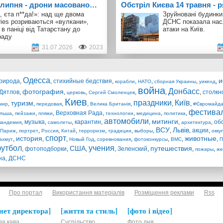
1 липня - дрони масовано…
Обстріл Києва 14 травня -
, єта п**да!»: над ще двома
Зруйновані будинки,
ries розриваються «вулкани»,
ДСНС показала нас
 в паніці від Татарстану до
атаки на Київ.
раду
31.07.2026
2023
Одесса
и
рирода
,
,
стихийные бедствия
,
,
,
,
,
корабли
НАТО
сборная Украины
уикенд
война
Донбасс
фотография
Дятлов
,
,
,
,
,
,
столкн
церковь
Сергей Смоленцев
Киев
праздники
Київ
туризм
,
,
,
,
,
,
,
мир
передовая
Велика Британія
#Євромайд
фестива
,
,
,
Верховная Рада
,
,
,
,
льша
пейзажи
пляжи
технологии
медицина
политика
автомобили
митинги
,
музыка
,
,
карантин
,
,
,
,
об
пандемия
самолеты
архитектура
ВСУ
Львів
,
,
,
,
,
,
,
,
,
акции
,
Париж
портрет
Россия
Китай
терроризм
традиции
выборы
окку
спорт
история
животные
,
,
,
,
,
,
,
,
ахмут
Новый Год
соревнования
фотоконкурсы
ВМС
П
утбол
учения
США
путешествия
,
фотоподборки
,
,
,
Зеленский
,
,
,
пожары
ж
на
,
ДСНС
Про портал
Використання матеріалів
Розміщення реклами
Rss
нет директора
життя та стиль
фото і відео
ва кава
Суспільство
Фото дня