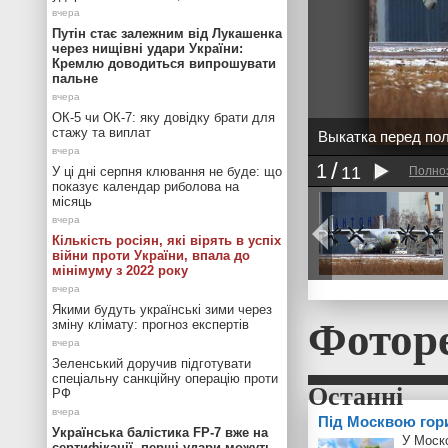
Путін стає залежним від Лукашенка
через нищівні удари України:
Кремлю доводиться випрошувати
пальне
ОК-5 чи ОК-7: яку довідку брати для
стажу та виплат
Выкатка перед по
1
11
У ці дні серпня клювання не буде: що
Полно
показує календар риболова на
місяць
Кількість росіян, які вірять в успіх
війни проти України, впала до
мінімуму з 2022 року
Якими будуть українські зими через
Фотор
зміну клімату: прогноз експертів
Зеленський доручив підготувати
спеціальну санкційну операцію проти
РФ
Під Москвою гор
Українська балістика FP-7 вже на
У Моск
сертифікації, перші удари можуть