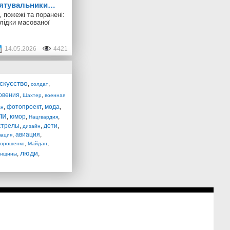
 рятувальники…
 пожежі та поранені:
лідки масованої
14.05.2026
4421
скусство
,
,
солдат
овения
,
,
Шахтер
военная
,
фотопроект
,
мода
,
ан
ли
,
юмор
,
,
Нацгвардия
стрелы
,
,
дети
,
дизайн
,
авиация
,
пация
,
,
орошенко
Майдан
люди
,
,
енщины