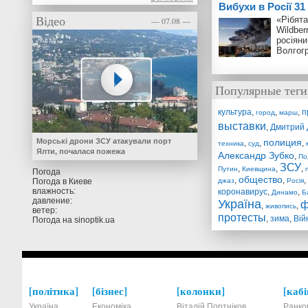
Вибухи в Росії 3
Відео
«Рібята
— 07.08 —
Wildber
росіяни
Волгог
Популярные теги
культура
,
,
,
п
город
марш
выставки
,
Дмитрий 
Морські дрони ЗСУ атакували порт
полиция
,
,
,
техника
суд
Ялти, почалася пожежа
Александр Зубко
,
По
ЗСУ
,
,
,
Путин
Киевщина
Погода
общество
,
,
,
Погода в
Киеве
джаз
Росія
влажность:
коронавирус
,
,
Динамо
Б
давление:
Україна
ф
,
,
живопись
ветер:
протесты
,
зима
,
Вій
Погода на
sinoptik.ua
політика
бізнес
колонки
кабі
Україна
Економіка
Віталій Портніков
Ранко