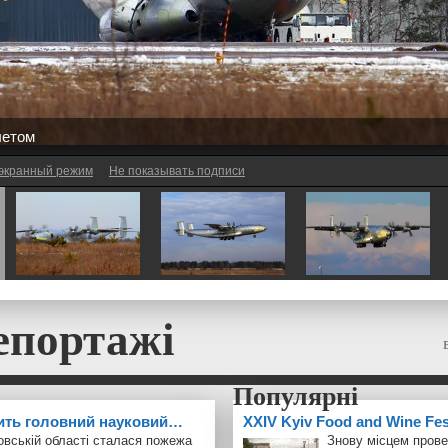
летом
экранный режим
Не показывать подписи
епортажі
ить головний науковий…
ХXІV Kyiv Food and Wine Fe
овській області сталася пожежа
Знову місцем прове