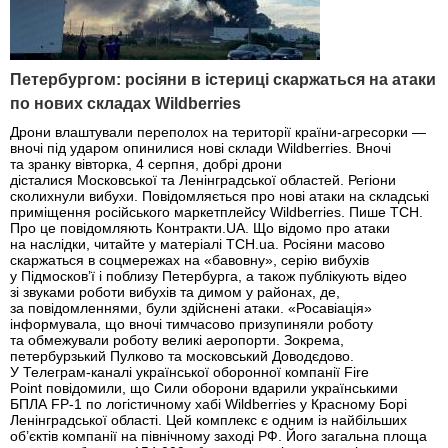
Петербургом: росіяни в істериці скаржаться на атаки
по нових складах Wildberries
Дрони влаштували переполох на території країни-агресорки —
вночі під ударом опинилися нові склади Wildberries. Вночі
та зранку вівторка, 4 серпня, добрі дрони
дісталися Московської та Ленінградської областей. Регіони
сколихнули вибухи. Повідомляється про нові атаки на складські
приміщення російського маркетплейсу Wildberries. Пише ТСН.
Про це повідомляють Контракти.UA. Що відомо про атаки
на наслідки, читайте у матеріалі ТСН.ua. Росіяни масово
скаржаться в соцмережах на «бавовну», серію вибухів
у Підмосков’ї і поблизу Петербурга, а також публікують відео
зі звуками роботи вибухів та димом у районах, де,
за повідомленнями, були здійснені атаки. «Росавіація»
інформувала, що вночі тимчасово призупиняли роботу
та обмежували роботу великі аеропорти. Зокрема,
петербурзький Пулково та московський Доводєдово.
У Телеграм-каналі української оборонної компанії Fire
Point повідомили, що Сили оборони вдарили українськими
БПЛА FP-1 по логістичному хабі Wildberries у Красному Борі
Ленінградської області. Цей комплекс є одним із найбільших
об’єктів компанії на північному заході РФ. Його загальна площа