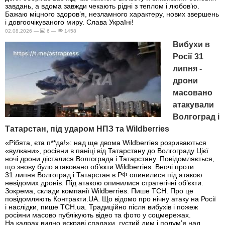
завдань, а вдома завжди чекають рідні з теплом і любов’ю.
Бажаю міцного здоров’я, незламного характеру, нових звершень
і довгоочікуваного миру. Слава Україні!
02.08.2026 —
6 —
1458
Вибухи в
Росії 31
липня -
дрони
масовано
атакували
Волгоград і
Татарстан, під ударом НПЗ та Wildberries
«Рібята, єта п**да!»: над ще двома Wildberries розриваються
«вулкани», росіяни в паніці від Татарстану до Волгограду Цієї
ночі дрони дісталися Волгограда і Татарстану. Повідомляється,
що знову було атаковано об’єкти Wildberries. Вночі проти
31 липня Волгоград і Татарстан в РФ опинилися під атакою
невідомих дронів. Під атакою опинилися стратегічні об’єкти.
Зокрема, склади компанії Wildberries. Пише ТСН. Про це
повідомляють Контракти.UA. Що відомо про нічну атаку на Росії
і наслідки, пише ТСН.ua. Традиційно після вибухів і пожеж
росіяни масово публікують відео та фото у соцмережах.
На кадрах видно яскраві спалахи, густий дим і полум’я над