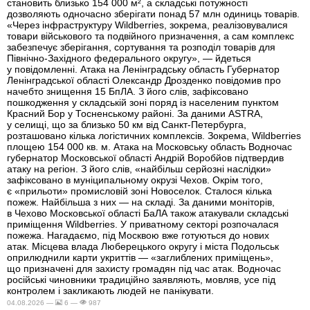
становить близько 154 000 м², а складські потужності
дозволяють одночасно зберігати понад 57 млн одиниць товарів.
«Через інфраструктуру Wildberries, зокрема, реалізовувалися
товари військового та подвійного призначення, а сам комплекс
забезпечує зберігання, сортування та розподіл товарів для
Північно-Західного федерального округу», — йдеться
у повідомленні. Атака на Ленінградську область Губернатор
Ленінградської області Олександр Дрозденко повідомив про
начебто знищення 15 БпЛА. З його слів, зафіксовано
пошкодження у складській зоні поряд із населеним пунктом
Красний Бор у Тосненському районі. За даними ASTRA,
у селищі, що за близько 50 км від Санкт-Петербурга,
розташовано кілька логістичних комплексів. Зокрема, Wildberries
площею 154 000 кв. м. Атака на Московську область Водночас
губернатор Московської області Андрій Воробйов підтвердив
атаку на регіон. З його слів, «найбільш серйозні наслідки»
зафіксовано в муніципальному окрузі Чехов. Окрім того,
є «прильоти» промисловій зоні Новоселок. Сталося кілька
пожеж. Найбільша з них — на складі. За даними моніторів,
в Чехово Московської області БаЛА також атакували складські
приміщення Wildberries. У приватному секторі розпочалася
пожежа. Нагадаємо, під Москвою вже готуються до нових
атак. Місцева влада Люберецького округу і міста Подольськ
оприлюднили карти укриттів — «заглиблених приміщень»,
що призначені для захисту громадян під час атак. Водночас
російські чиновники традиційно заявляють, мовляв, усе під
контролем і закликають людей не панікувати.
04.08.2026 —
6 —
987