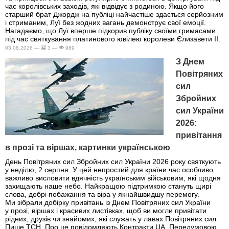
час королівських заходів, які відвідує з родиною. Якщо його
старший брат Джордж на публіці найчастіше здається серйозним
і стриманим, Луї без жодних вагань демонструє свої емоції.
Нагадаємо, що Луї вперше підкорив публіку своїми гримасами
під час святкування платинового ювілею королеви Єлизавети II.
03.08.2026 —
3 —
989
З Днем
Повітряних
сил
Збройних
сил України
2026:
привітання
в прозі та віршах, картинки українською
День Повітряних сил Збройних сил України 2026 року святкують
у неділю, 2 серпня. У цей непростий для країни час особливо
важливо висловити вдячність українським військовим, які щодня
захищають наше небо. Найкращою підтримкою стануть щирі
слова, добрі побажання та віра у якнайшвидшу перемогу.
Ми зібрали добірку привітань із Днем Повітряних сил України
у прозі, віршах і красивих листівках, щоб ви могли привітати
рідних, друзів чи знайомих, які служать у лавах Повітряних сил.
Пише ТСН. Про це повідомляють Контракти.UA. Передумовою