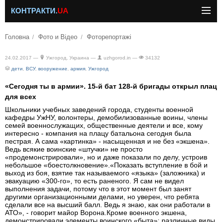
КОНТРАКТИ.
UA
Головна
Фото и Відео
Фоторепортажі
24.02.2017 —
Ужгород, Украина —
uzhgorod.in —
34132
дети
,
ВСУ
,
вооружение
,
армия
,
Ужгород
«Сегодня ты в армии». 15-й бат 128-й бригады открыл плац
для всех
Школьники учебных заведений города, студенты военной
кафедры УжНУ, волонтеры, демобилизованные воины, члены
семей военнослужащих, общественные деятели и все, кому
интересно - компания на плацу батальона сегодня была
пестрая. А сама «картинка» - насыщенная и не без «экшена».
Ведь всякие воинские «штучки» не просто
«продемонстрировали», но и даже показали по делу, устроив
небольшое «боестолкновение».«Показать вступление в бой и
выход из боя, взятие так называемого «языка» (заложника) и
эвакуацию «300-го», то есть раненого. Я сам не видел
выполнения задачи, потому что в этот момент был занят
другими организационными делами, но уверен, что ребята
сделали все на высший балл. Ведь я знаю, как они работали в
АТО», - говорит майор Ворона.Кроме военного экшена,
демонстрировали элементы воинского «быта»: различные виды