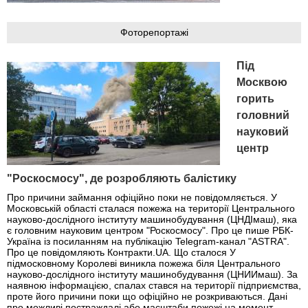
Фоторепортажі
Під
Москвою
горить
головний
науковий
центр
"Роскосмосу", де розробляють балістику
Про причини займання офіційно поки не повідомляється. У
Московській області сталася пожежа на території Центрального
науково-дослідного інституту машинобудування (ЦНДІмаш), яка
є головним науковим центром "Роскосмосу". Про це пише РБК-
Україна із посиланням на публікацію Telegram-канал "ASTRA".
Про це повідомляють Контракти.UA. Що сталося У
підмосковному Королеві виникла пожежа біля Центрального
науково-дослідного інституту машинобудування (ЦНИИмаш). За
наявною інформацією, спалах стався на території підприємства,
проте його причини поки що офіційно не розкриваються. Дані
про можливі постраждалі або масштаби пожежі на момент