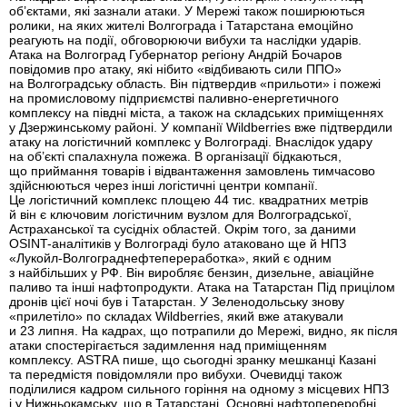
об’єктами, які зазнали атаки. У Мережі також поширюються
ролики, на яких жителі Волгограда і Татарстана емоційно
реагують на події, обговорюючи вибухи та наслідки ударів.
Атака на Волгоград Губернатор регіону Андрій Бочаров
повідомив про атаку, які нібито «відбивають сили ППО»
на Волгоградську область. Він підтвердив «прильоти» і пожежі
на промисловому підприємстві паливно-енергетичного
комплексу на півдні міста, а також на складських приміщеннях
у Дзержинському районі. У компанії Wildberries вже підтвердили
атаку на логістичний комплекс у Волгограді. Внаслідок удару
на об’єкті спалахнула пожежа. В організації бідкаються,
що приймання товарів і відвантаження замовлень тимчасово
здійснюються через інші логістичні центри компанії.
Це логістичний комплекс площею 44 тис. квадратних метрів
й він є ключовим логістичним вузлом для Волгоградської,
Астраханської та сусідніх областей. Окрім того, за даними
OSINT-аналітиків у Волгограді було атаковано ще й НПЗ
«Лукойл-Волгограднефтепереработка», який є одним
з найбільших у РФ. Він виробляє бензин, дизельне, авіаційне
паливо та інші нафтопродукти. Атака на Татарстан Під прицілом
дронів цієї ночі був і Татарстан. У Зеленодольську знову
«прилетіло» по складах Wildberries, який вже атакували
и 23 липня. На кадрах, що потрапили до Мережі, видно, як після
атаки спостерігається задимлення над приміщенням
комплексу. ASTRA пише, що сьогодні зранку мешканці Казані
та передмістя повідомляли про вибухи. Очевидці також
поділилися кадром сильного горіння на одному з місцевих НПЗ
і у Нижньокамську, що в Татарстані. Основні нафтопереробні