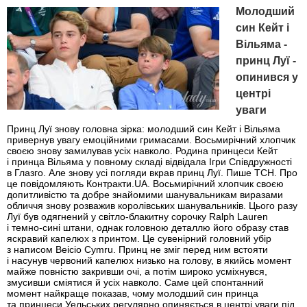
Молодший
син Кейт і
Вільяма -
принц Луї -
опинився у
центрі
уваги
Принц Луї знову головна зірка: молодший син Кейт і Вільяма
привернув увагу емоційними гримасами. Восьмирічний хлопчик
своєю знову замилував усіх навколо. Родина принцеси Кейт
і принца Вільяма у повному складі відвідала Ігри Співдружності
в Глазго. Але знову усі погляди вкрав принц Луї. Пише ТСН. Про
це повідомляють Контракти.UA. Восьмирічний хлопчик своєю
допитливістю та добре знайомими шанувальникам виразами
обличчя знову розважив королівських шанувальників. Цього разу
Луї був одягнений у світло-блакитну сорочку Ralph Lauren
і темно-сині штани, однак головною деталлю його образу став
яскравий капелюх з принтом. Це сувенірний головний убір
з написом Beicio Cymru. Принц не зміг перед ним встояти
і насунув червоний капелюх низько на голову, в якийсь момент
майже повністю закривши очі, а потім широко усміхнувся,
змусивши сміятися й усіх навколо. Саме цей спонтанний
момент найкраще показав, чому молодший син принца
та принцеси Уельських регулярно опиняється в центрі уваги під