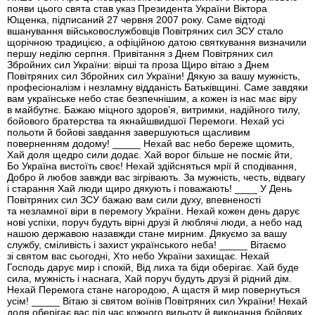
появи цього свята став указ Президента України Віктора
Ющенка, підписаний 27 червня 2007 року. Саме відтоді
вшанування військовослужбовців Повітряних сил ЗСУ стало
щорічною традицією, а офіційною датою святкування визначили
першу неділю серпня. Привітання з Днем Повітряних сил
Збройних сил України: вірші та проза Щиро вітаю з Днем
Повітряних сил Збройних сил України! Дякую за вашу мужність,
професіоналізм і незламну відданість Батьківщині. Саме завдяки
вам українське небо стає безпечнішим, а кожен із нас має віру
в майбутнє. Бажаю міцного здоров’я, витримки, надійного тилу,
бойового братерства та якнайшвидшої Перемоги. Нехай усі
польоти й бойові завдання завершуються щасливим
поверненням додому! _____ Нехай вас небо береже щомить,
Хай доля щедро сили додає. Хай ворог більше не посміє йти,
Бо Україна вистоїть своє! Нехай здійсняться мрії й сподівання,
Добро й любов завжди вас зігрівають. За мужність, честь, відвагу
і старання Хай люди щиро дякують і поважають! ____ У День
Повітряних сил ЗСУ бажаю вам сили духу, впевненості
та незламної віри в перемогу України. Нехай кожен день дарує
нові успіхи, поруч будуть вірні друзі й люблячі люди, а небо над
нашою державою назавжди стане мирним. Дякуємо за вашу
службу, сміливість і захист українського неба! _____ Вітаємо
зі святом вас сьогодні, Хто небо України захищає. Нехай
Господь дарує мир і спокій, Від лиха та біди оберігає. Хай буде
сила, мужність і наснага, Хай поруч будуть друзі й рідний дім.
Нехай Перемога стане нагородою, А щастя й мир повернуться
усім! _____ Вітаю зі святом воїнів Повітряних сил України! Нехай
доля оберігає вас під час кожного вильоту й виконання бойових