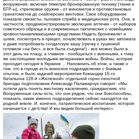
вооружения, включая тяжелую бронированную технику (танки и
БТР-ы), стрелковое оружие - от минометов и противотанковых
гранатометов до снайперских винтовок. Свое оборудование
показали связисты, тыловая служба и медицинская рота. Они, в
частности, продемонстрировали эволюцию аптечек - от наборов
советского образца и в современных тактических с новейшими
кровоостанавливающими средствами.Надеть бронежилет и
шлем, посмотреть в прицел, почувствовать в руках вес автомата
и даже попробовать солдатскую кашу (гречку с тушенкой
готовили «на бис», и вся была съедена!) - все можно было в
этот день на плацу, а главное - пообщаться с военными, к тому
же настоящими молодыми ветеранами войны. Войны, которая
проходит сегодня в Украине ... Напомнить об этом, а также о
том, что в городе есть воинское подразделение с боевым
опытом, и было задачей мероприятия.Командир 15-го
батальона 128-й «Железной» отдельной горно-пехотной
бригады подполковник Александр Паламарчук говорит: «Мы
хотели дать понять местному населению, гражданским, что
Вооруженные силы есть, что они рядом, что они боеспособны,
показать, какие именно подразделения сейчас находятся на
родной земле. И, конечно, патриотическое воспитание, которое
начинается с детства! И мы видим большой интерес».