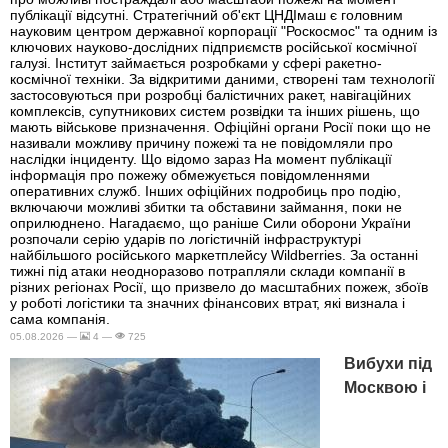
публікації відсутні. Стратегічний об'єкт ЦНДІмаш є головним
науковим центром державної корпорації "Роскосмос" та одним із
ключових науково-дослідних підприємств російської космічної
галузі. Інститут займається розробками у сфері ракетно-
космічної техніки. За відкритими даними, створені там технології
застосовуються при розробці балістичних ракет, навігаційних
комплексів, супутникових систем розвідки та інших рішень, що
мають військове призначення. Офіційні органи Росії поки що не
називали можливу причину пожежі та не повідомляли про
наслідки інциденту. Що відомо зараз На момент публікації
інформація про пожежу обмежується повідомленнями
оперативних служб. Інших офіційних подробиць про подію,
включаючи можливі збитки та обставини займання, поки не
оприлюднено. Нагадаємо, що раніше Сили оборони України
розпочали серію ударів по логістичній інфраструктурі
найбільшого російського маркетплейсу Wildberries. За останні
тижні під атаки неодноразово потрапляли склади компанії в
різних регіонах Росії, що призвело до масштабних пожеж, збоїв
у роботі логістики та значних фінансових втрат, які визнала і
сама компанія.
05.08.2026 —
4 —
725
Вибухи під
Москвою і