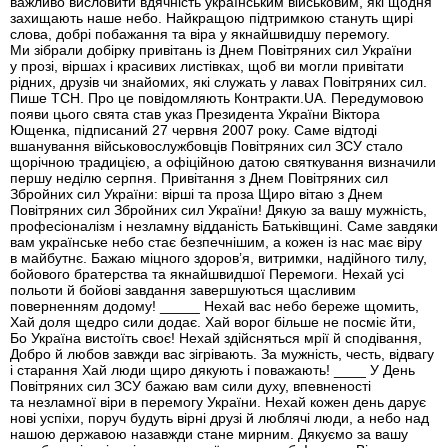
важливо висловити вдячність українським військовим, які щодня
захищають наше небо. Найкращою підтримкою стануть щирі
слова, добрі побажання та віра у якнайшвидшу перемогу.
Ми зібрали добірку привітань із Днем Повітряних сил України
у прозі, віршах і красивих листівках, щоб ви могли привітати
рідних, друзів чи знайомих, які служать у лавах Повітряних сил.
Пише ТСН. Про це повідомляють Контракти.UA. Передумовою
появи цього свята став указ Президента України Віктора
Ющенка, підписаний 27 червня 2007 року. Саме відтоді
вшанування військовослужбовців Повітряних сил ЗСУ стало
щорічною традицією, а офіційною датою святкування визначили
першу неділю серпня. Привітання з Днем Повітряних сил
Збройних сил України: вірші та проза Щиро вітаю з Днем
Повітряних сил Збройних сил України! Дякую за вашу мужність,
професіоналізм і незламну відданість Батьківщині. Саме завдяки
вам українське небо стає безпечнішим, а кожен із нас має віру
в майбутнє. Бажаю міцного здоров’я, витримки, надійного тилу,
бойового братерства та якнайшвидшої Перемоги. Нехай усі
польоти й бойові завдання завершуються щасливим
поверненням додому! _____ Нехай вас небо береже щомить,
Хай доля щедро сили додає. Хай ворог більше не посміє йти,
Бо Україна вистоїть своє! Нехай здійсняться мрії й сподівання,
Добро й любов завжди вас зігрівають. За мужність, честь, відвагу
і старання Хай люди щиро дякують і поважають! ____ У День
Повітряних сил ЗСУ бажаю вам сили духу, впевненості
та незламної віри в перемогу України. Нехай кожен день дарує
нові успіхи, поруч будуть вірні друзі й люблячі люди, а небо над
нашою державою назавжди стане мирним. Дякуємо за вашу