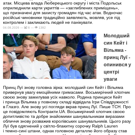
атак. Місцева влада Люберецького округу і міста Подольськ
оприлюднили карти укриттів — «заглиблених приміщень»,
що призначені для захисту громадян під час атак. Водночас
російські чиновники традиційно заявляють, мовляв, усе під
контролем і закликають людей не панікувати.
04.08.2026 —
6 —
1382
Молодший
син Кейт і
Вільяма -
принц Луї -
опинився у
центрі
уваги
Принц Луї знову головна зірка: молодший син Кейт і Вільяма
привернув увагу емоційними гримасами. Восьмирічний хлопчик
своєю знову замилував усіх навколо. Родина принцеси Кейт
і принца Вільяма у повному складі відвідала Ігри Співдружності
в Глазго. Але знову усі погляди вкрав принц Луї. Пише ТСН. Про
це повідомляють Контракти.UA. Восьмирічний хлопчик своєю
допитливістю та добре знайомими шанувальникам виразами
обличчя знову розважив королівських шанувальників. Цього разу
Луї був одягнений у світло-блакитну сорочку Ralph Lauren
і темно-сині штани, однак головною деталлю його образу став