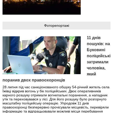
Фоторепортажі
11 днів
пошуків: на
Буковині
поліцейські
затримали
чоловіка,
який
поранив двох правоохоронців
28 липня під час санкціонованого обшуку 54-річний житель села
Їжівці відкрив вогонь у бік поліцейських. Двоє оперативників
карного розшуку отримали вогнепальні поранення, а нападник
утік та переховувався у лісі. Для його розшуку було розгорнуто
масштабну поліцейську операцію. Упродовж 11 днів
правоохоронці безперервно прочісували місцевість, перевіряли
інформацію та відпрацьовували можливі місця перебування