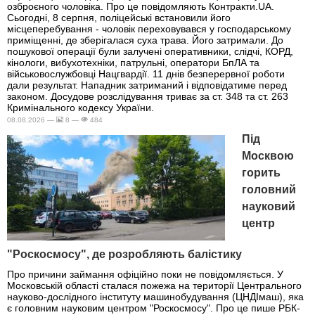
озброєного чоловіка. Про це повідомляють Контракти.UA.
Сьогодні, 8 серпня, поліцейські встановили його
місцеперебування - чоловік переховувався у господарському
приміщенні, де зберігалася суха трава. Його затримали. До
пошукової операції були залучені оперативники, слідчі, КОРД,
кінологи, вибухотехніки, патрульні, оператори БпЛА та
військовослужбовці Нацгвардії. 11 днів безперервної роботи
дали результат. Нападник затриманий і відповідатиме перед
законом. Досудове розслідування триває за ст. 348 та ст. 263
Кримінального кодексу України.
08.08.2026 —
8 —
484
Під
Москвою
горить
головний
науковий
центр
"Роскосмосу", де розробляють балістику
Про причини займання офіційно поки не повідомляється. У
Московській області сталася пожежа на території Центрального
науково-дослідного інституту машинобудування (ЦНДІмаш), яка
є головним науковим центром "Роскосмосу". Про це пише РБК-