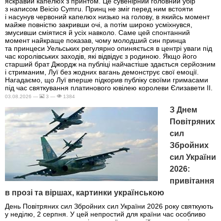
яскравий капелюх з принтом. Це сувенірний головний убір
з написом Beicio Cymru. Принц не зміг перед ним встояти
і насунув червоний капелюх низько на голову, в якийсь момент
майже повністю закривши очі, а потім широко усміхнувся,
змусивши сміятися й усіх навколо. Саме цей спонтанний
момент найкраще показав, чому молодший син принца
та принцеси Уельських регулярно опиняється в центрі уваги під
час королівських заходів, які відвідує з родиною. Якщо його
старший брат Джордж на публіці найчастіше здається серйозним
і стриманим, Луї без жодних вагань демонструє свої емоції.
Нагадаємо, що Луї вперше підкорив публіку своїми гримасами
під час святкування платинового ювілею королеви Єлизавети II.
03.08.2026 —
3 —
1384
З Днем
Повітряних
сил
Збройних
сил України
2026:
привітання
в прозі та віршах, картинки українською
День Повітряних сил Збройних сил України 2026 року святкують
у неділю, 2 серпня. У цей непростий для країни час особливо