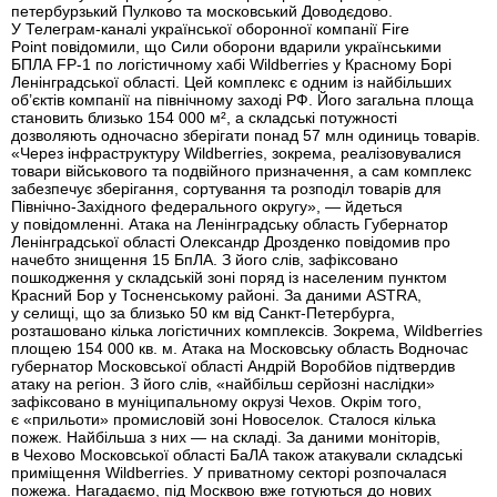
петербурзький Пулково та московський Доводєдово.
У Телеграм-каналі української оборонної компанії Fire
Point повідомили, що Сили оборони вдарили українськими
БПЛА FP-1 по логістичному хабі Wildberries у Красному Борі
Ленінградської області. Цей комплекс є одним із найбільших
об’єктів компанії на північному заході РФ. Його загальна площа
становить близько 154 000 м², а складські потужності
дозволяють одночасно зберігати понад 57 млн одиниць товарів.
«Через інфраструктуру Wildberries, зокрема, реалізовувалися
товари військового та подвійного призначення, а сам комплекс
забезпечує зберігання, сортування та розподіл товарів для
Північно-Західного федерального округу», — йдеться
у повідомленні. Атака на Ленінградську область Губернатор
Ленінградської області Олександр Дрозденко повідомив про
начебто знищення 15 БпЛА. З його слів, зафіксовано
пошкодження у складській зоні поряд із населеним пунктом
Красний Бор у Тосненському районі. За даними ASTRA,
у селищі, що за близько 50 км від Санкт-Петербурга,
розташовано кілька логістичних комплексів. Зокрема, Wildberries
площею 154 000 кв. м. Атака на Московську область Водночас
губернатор Московської області Андрій Воробйов підтвердив
атаку на регіон. З його слів, «найбільш серйозні наслідки»
зафіксовано в муніципальному окрузі Чехов. Окрім того,
є «прильоти» промисловій зоні Новоселок. Сталося кілька
пожеж. Найбільша з них — на складі. За даними моніторів,
в Чехово Московської області БаЛА також атакували складські
приміщення Wildberries. У приватному секторі розпочалася
пожежа. Нагадаємо, під Москвою вже готуються до нових