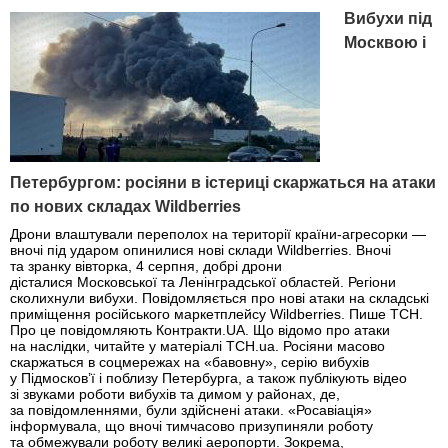
Вибухи під
Москвою і
Петербургом: росіяни в істериці скаржаться на атаки
по нових складах Wildberries
Дрони влаштували переполох на території країни-агресорки —
вночі під ударом опинилися нові склади Wildberries. Вночі
та зранку вівторка, 4 серпня, добрі дрони
дісталися Московської та Ленінградської областей. Регіони
сколихнули вибухи. Повідомляється про нові атаки на складські
приміщення російського маркетплейсу Wildberries. Пише ТСН.
Про це повідомляють Контракти.UA. Що відомо про атаки
на наслідки, читайте у матеріалі ТСН.ua. Росіяни масово
скаржаться в соцмережах на «бавовну», серію вибухів
у Підмосков’ї і поблизу Петербурга, а також публікують відео
зі звуками роботи вибухів та димом у районах, де,
за повідомленнями, були здійснені атаки. «Росавіація»
інформувала, що вночі тимчасово призупиняли роботу
та обмежували роботу великі аеропорти. Зокрема,