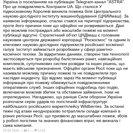
Україна із посиланням на публікацію Telegram-канал "ASTRA".
Про це повідомляють Контракти.UA. Що сталося У
підмосковному Королеві виникла пожежа біля Центрального
науково-дослідного інституту машинобудування (ЦНИИмаш). За
наявною інформацією, спалах стався на території підприємства,
проте його причини поки що офіційно не розкриваються. Дані
про можливі постраждалі або масштаби пожежі на момент
публікації відсутні. Стратегічний об'єкт ЦНДІмаш є головним
науковим центром державної корпорації "Роскосмос" та одним із
ключових науково-дослідних підприємств російської космічної
галузі. Інститут займається розробками у сфері ракетно-
космічної техніки. За відкритими даними, створені там технології
застосовуються при розробці балістичних ракет, навігаційних
комплексів, супутникових систем розвідки та інших рішень, що
мають військове призначення. Офіційні органи Росії поки що не
називали можливу причину пожежі та не повідомляли про
наслідки інциденту. Що відомо зараз На момент публікації
інформація про пожежу обмежується повідомленнями
оперативних служб. Інших офіційних подробиць про подію,
включаючи можливі збитки та обставини займання, поки не
оприлюднено. Нагадаємо, що раніше Сили оборони України
розпочали серію ударів по логістичній інфраструктурі
найбільшого російського маркетплейсу Wildberries. За останні
тижні під атаки неодноразово потрапляли склади компанії в
різних регіонах Росії, що призвело до масштабних пожеж, збоїв
у роботі логістики та значних фінансових втрат, які визнала і
сама компанія.
05.08.2026 —
4 —
1128