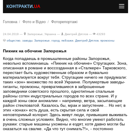
КОНТРАКТИ.
UA
Головна
Фото и Відео
Фоторепортажі
24.04.2019 —
Запорожье, Украина —
Дмитрий Дятлов —
43293
общество
,
заводы
,
Запорожье
,
город
,
пейзажи
,
Дмитрий Дятлов
,
промзоны
Пикник на обочине Запорожья
Когда попадаешь в промышленные районы Запорожья,
невольно вспоминаешь «Пикник на обочине» Стругацких. Зона,
описанная в романе и воссозданная в «Сталкере» Тарковского,
перестает быть художественным образом и буквально
материализуется вокруг тебя. Стругацкие ничего не придумали:
таких «зон» множество по всей Украине. Полумертвые заводы-
гиганты, промзоны, превратившиеся в заброшенные
заповедники советского прошлого, однотипные спальные
районы сотен индустриальных городов по всех стране. И у
каждой зоны свои аномалии – например, ветра, засыпающие
район стекловатой. Казалось бы, мрак и запустение… Но нет, в
этих «зонах» есть душа, есть скрытая сила и свой
неповторимый колорит. Здесь живут люди, привыкшие выживать
в очень сложных условиях. Видно, что многие умеют работать
руками: старые машины ухожены и ездят, хотя давно могли бы
оказаться на свалке. «Да что тут снимать?!», - постоянно