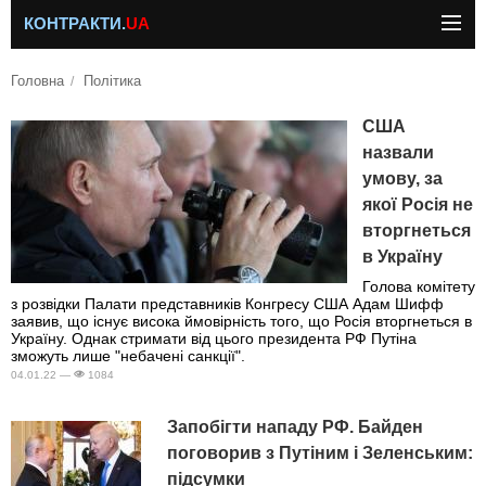
КОНТРАКТИ.
UA
Головна
Політика
США
назвали
умову, за
якої Росія не
вторгнеться
в Україну
Голова комітету
з розвідки Палати представників Конгресу США Адам Шифф
заявив, що існує висока ймовірність того, що Росія вторгнеться в
Україну. Однак стримати від цього президента РФ Путіна
зможуть лише "небачені санкції".
04.01.22 —
1084
Запобігти нападу РФ. Байден
поговорив з Путіним і Зеленським:
підсумки