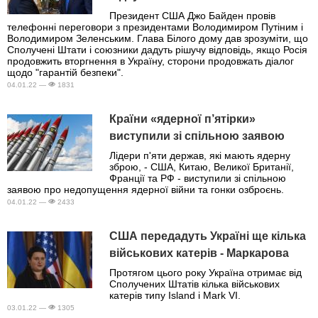
Президент США Джо Байден провів
телефонні переговори з президентами Володимиром Путіним і
Володимиром Зеленським. Глава Білого дому дав зрозуміти, що
Сполучені Штати і союзники дадуть рішучу відповідь, якщо Росія
продовжить вторгнення в Україну, сторони продовжать діалог
щодо "гарантій безпеки".
04.01.22 —
1831
Країни «ядерної п’ятірки»
виступили зі спільною заявою
Лідери п'яти держав, які мають ядерну
зброю, - США, Китаю, Великої Британії,
Франції та РФ - виступили зі спільною
заявою про недопущення ядерної війни та гонки озброєнь.
04.01.22 —
2433
США передадуть Україні ще кілька
військових катерів - Маркарова
Протягом цього року Україна отримає від
Сполучених Штатів кілька військових
катерів типу Island і Mark VI.
03.01.22 —
1305