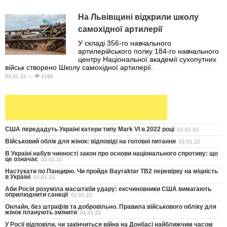
На Львівщині відкрили школу
самохідної артилерії
У складі 356-го навчального
артилерійського полку 184-го навчального
центру Національної академії сухопутних
військ створено Школу самохідної артилерії.
03.01.22 —
2196
США передадуть Україні катери типу Mark VI в 2022 році
02.01.22
Військовий облік для жінок: відповіді на головні питання
02.01.22
В Україні набув чинності закон про основи національного спротиву: що
це означає
02.01.22
Настукати по Панцирю. Чи пройде Bayraktar TB2 перевірку на міцність
в Україні
02.01.22
Аби Росія розуміла масштаби удару: ексчиновники США вимагають
оприлюднити санкції
01.01.22
Онлайн, без штрафів та добровільно. Правила військового обліку для
жінок планують змінити
01.01.22
У Росії відповіли, чи закінчиться війна на Донбасі найближчим часом