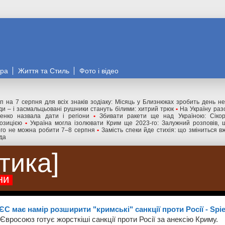
ора
Життя та Стиль
Фото і відео
п на 7 серпня для всіх знаків зодіаку: Місяць у Близнюках зробить день 
ди – і засмальцьовані рушники стануть білими: хитрий трюк
•
На Україну раз
денко назвала дати і регіони
•
Збивати ракети ще над Україною: Сіко
озицією
•
Україна могла ізолювати Крим ще 2023-го: Залужний розповів, 
ого не можна робити 7–8 серпня
•
Замість спеки йде стихія: що зміниться вж
да
ітика
ни
ЄС має намір розширити "кримські" санкції проти Росії - Spie
Євросоюз готує жорсткіші санкції проти Росії за анексію Криму.