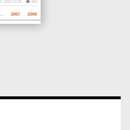
01.2022 13:30
695
…
2067
2068