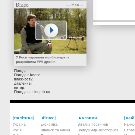
Відео
— 05.08 —
У Росії підірвали міл-блогера та
розробника FPV-дронів
Погода
Погода в
Киеве
влажность:
давление:
ветер:
Погода на
sinoptik.ua
політика
бізнес
колонки
кабі
Україна
Економіка
Віталій Портніков
Ранко
Росія
Фінанси та банки
Володимир Золоторьов
Страт