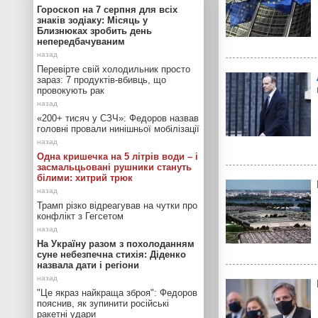
Гороскоп на 7 серпня для всіх
знаків зодіаку: Місяць у
Близнюках зробить день
непередбачуваним
Перевірте свій холодильник просто
зараз: 7 продуктів-вбивць, що
провокують рак
«200+ тисяч у СЗЧ»: Федоров назвав
головні провали нинішньої мобілізації
Одна кришечка на 5 літрів води – і
засмальцьовані рушники стануть
білими: хитрий трюк
Трамп різко відреагував на чутки про
конфлікт з Гегсетом
На Україну разом з похолоданням
суне небезпечна стихія: Діденко
назвала дати і регіони
"Це якраз найкраща зброя": Федоров
пояснив, як зупинити російські
ракетні удари