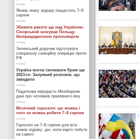
Якому знаку зодіаку пощастить 7–8
серпня
Збивати ракети ще над Україною:
Сікорський шокував Польщу
безпрецедентною пропозицією
Зеленський доручив підготувати
спеціальну санкційну операцію проти
РФ
Україна могла ізолювати Крим ще
2023-го: Залужний розповів, що
завадило
Податкова передасть Міноборони
дані про чоловіків призовного віку
Місячний гороскоп: що можна і
чого не можна робити 7–8 серпня
Гороскоп на 7–8 серпня для всіх
знаків зодіаку: дні, коли варто побути
на самоті