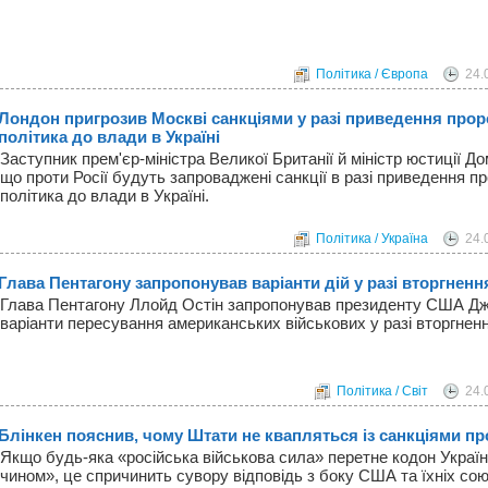
Політика / Європа
24.
Лондон пригрозив Москві санкціями у разі приведення прор
політика до влади в Україні
Заступник прем'єр-міністра Великої Британії й міністр юстиції До
що проти Росії будуть запроваджені санкції в разі приведення п
політика до влади в Україні.
Політика / Україна
24.
Глава Пентагону запропонував варіанти дій у разі вторгненн
Глава Пентагону Ллойд Остін запропонував президенту США Д
варіанти пересування американських військових у разі вторгнення
Політика / Світ
24.
Блінкен пояснив, чому Штати не квапляться із санкціями про
Якщо будь-яка «російська військова сила» перетне кодон Украї
чином», це спричинить сувору відповідь з боку США та їхніх сою