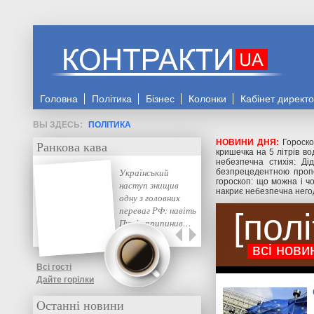
Головна
Політика
Бізнес
Колонки
Кабінет директ
ПОЛІТИКА
НОВИНИ ДНЯ:
Гороско
Ранкова кава
кришечка на 5 літрів во
небезпечна стихія: Ді
Український
безпрецедентною проп
гороскоп: що можна і ч
наступ знищив
накриє небезпечна него
одну з головних
переваг РФ: навіть
пол
Путін припинив…
всі нови
Всі гості
Дайте горілки
Останні новини