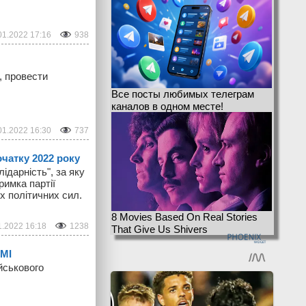
01.2022 17:16
938
, провести
Все посты любимых телеграм
каналов в одном месте!
01.2022 16:30
737
очатку 2022 року
ідарність", за яку
римка партії
х політичних сил.
8 Movies Based On Real Stories
1.2022 16:18
1238
That Give Us Shivers
ЗМІ
йськового