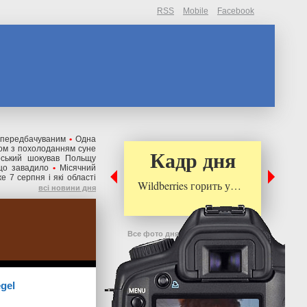
RSS
Mobile
Facebook
непередбачуваним
•
Одна
ом з похолоданням суне
Кадр дня
рський шокував Польщу
що завадило
•
Місячний
е 7 серпня і які області
Wildberries горить у…
всі новини дня
Все фото дня
gel