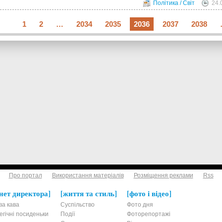
Політика / Світ
24.
1
2
…
2034
2035
2036
2037
2038
Про портал
Використання матеріалів
Розміщення реклами
Rss
нет директора
життя та стиль
фото і відео
ва кава
Суспільство
Фото дня
егічні посиденьки
Події
Фоторепортажі