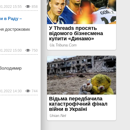
01.2022 15:55
858
и в Раду –
ння дострокових
01.2022 15:00
750
 Володимир
01.2022 14:30
744