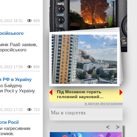
01.2022 18:31
669
осійського
мінік Рааб заявив,
роросійського
01.2022 17:56
956
я РФ в Україну
жо Байдену
 Росії у Україну.
Під Москвою горить
головний науковий…
и другие фотогалереи
01.2022 17:32
753
Мы в соцсетях
ти Росії
<
>
ни «агресивним
зників.