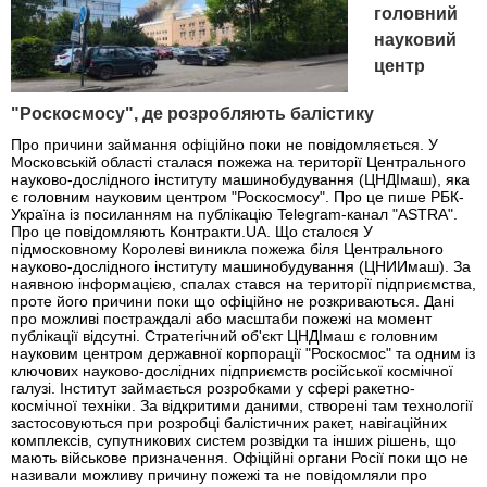
головний
науковий
центр
"Роскосмосу", де розробляють балістику
Про причини займання офіційно поки не повідомляється. У
Московській області сталася пожежа на території Центрального
науково-дослідного інституту машинобудування (ЦНДІмаш), яка
є головним науковим центром "Роскосмосу". Про це пише РБК-
Україна із посиланням на публікацію Telegram-канал "ASTRA".
Про це повідомляють Контракти.UA. Що сталося У
підмосковному Королеві виникла пожежа біля Центрального
науково-дослідного інституту машинобудування (ЦНИИмаш). За
наявною інформацією, спалах стався на території підприємства,
проте його причини поки що офіційно не розкриваються. Дані
про можливі постраждалі або масштаби пожежі на момент
публікації відсутні. Стратегічний об'єкт ЦНДІмаш є головним
науковим центром державної корпорації "Роскосмос" та одним із
ключових науково-дослідних підприємств російської космічної
галузі. Інститут займається розробками у сфері ракетно-
космічної техніки. За відкритими даними, створені там технології
застосовуються при розробці балістичних ракет, навігаційних
комплексів, супутникових систем розвідки та інших рішень, що
мають військове призначення. Офіційні органи Росії поки що не
називали можливу причину пожежі та не повідомляли про