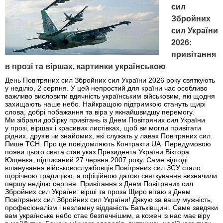
сил
Збройних
сил України
2026:
привітання
в прозі та віршах, картинки українською
День Повітряних сил Збройних сил України 2026 року святкують
у неділю, 2 серпня. У цей непростий для країни час особливо
важливо висловити вдячність українським військовим, які щодня
захищають наше небо. Найкращою підтримкою стануть щирі
слова, добрі побажання та віра у якнайшвидшу перемогу.
Ми зібрали добірку привітань із Днем Повітряних сил України
у прозі, віршах і красивих листівках, щоб ви могли привітати
рідних, друзів чи знайомих, які служать у лавах Повітряних сил.
Пише ТСН. Про це повідомляють Контракти.UA. Передумовою
появи цього свята став указ Президента України Віктора
Ющенка, підписаний 27 червня 2007 року. Саме відтоді
вшанування військовослужбовців Повітряних сил ЗСУ стало
щорічною традицією, а офіційною датою святкування визначили
першу неділю серпня. Привітання з Днем Повітряних сил
Збройних сил України: вірші та проза Щиро вітаю з Днем
Повітряних сил Збройних сил України! Дякую за вашу мужність,
професіоналізм і незламну відданість Батьківщині. Саме завдяки
вам українське небо стає безпечнішим, а кожен із нас має віру