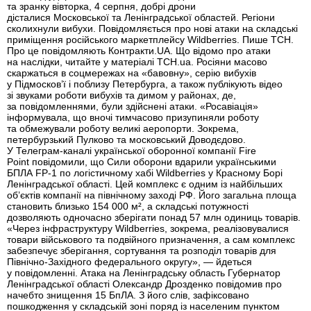
та зранку вівторка, 4 серпня, добрі дрони
дісталися Московської та Ленінградської областей. Регіони
сколихнули вибухи. Повідомляється про нові атаки на складські
приміщення російського маркетплейсу Wildberries. Пише ТСН.
Про це повідомляють Контракти.UA. Що відомо про атаки
на наслідки, читайте у матеріалі ТСН.ua. Росіяни масово
скаржаться в соцмережах на «бавовну», серію вибухів
у Підмосков’ї і поблизу Петербурга, а також публікують відео
зі звуками роботи вибухів та димом у районах, де,
за повідомленнями, були здійснені атаки. «Росавіація»
інформувала, що вночі тимчасово призупиняли роботу
та обмежували роботу великі аеропорти. Зокрема,
петербурзький Пулково та московський Доводєдово.
У Телеграм-каналі української оборонної компанії Fire
Point повідомили, що Сили оборони вдарили українськими
БПЛА FP-1 по логістичному хабі Wildberries у Красному Борі
Ленінградської області. Цей комплекс є одним із найбільших
об’єктів компанії на північному заході РФ. Його загальна площа
становить близько 154 000 м², а складські потужності
дозволяють одночасно зберігати понад 57 млн одиниць товарів.
«Через інфраструктуру Wildberries, зокрема, реалізовувалися
товари військового та подвійного призначення, а сам комплекс
забезпечує зберігання, сортування та розподіл товарів для
Північно-Західного федерального округу», — йдеться
у повідомленні. Атака на Ленінградську область Губернатор
Ленінградської області Олександр Дрозденко повідомив про
начебто знищення 15 БпЛА. З його слів, зафіксовано
пошкодження у складській зоні поряд із населеним пунктом