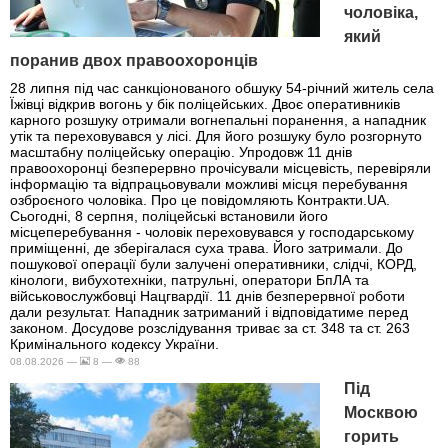
чоловіка,
який
поранив двох правоохоронців
28 липня під час санкціонованого обшуку 54-річний житель села
Їжівці відкрив вогонь у бік поліцейських. Двоє оперативників
карного розшуку отримали вогнепальні поранення, а нападник
утік та переховувався у лісі. Для його розшуку було розгорнуто
масштабну поліцейську операцію. Упродовж 11 днів
правоохоронці безперервно прочісували місцевість, перевіряли
інформацію та відпрацьовували можливі місця перебування
озброєного чоловіка. Про це повідомляють Контракти.UA.
Сьогодні, 8 серпня, поліцейські встановили його
місцеперебування - чоловік переховувався у господарському
приміщенні, де зберігалася суха трава. Його затримали. До
пошукової операції були залучені оперативники, слідчі, КОРД,
кінологи, вибухотехніки, патрульні, оператори БпЛА та
військовослужбовці Нацгвардії. 11 днів безперервної роботи
дали результат. Нападник затриманий і відповідатиме перед
законом. Досудове розслідування триває за ст. 348 та ст. 263
Кримінального кодексу України.
08.08.2026 —
8 —
88
Під
Москвою
горить