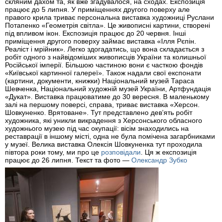
скляним дахом та, як вже згадувалося, на сходах. Експозиція
працює до 5 липня. У приміщеннях другого поверху але
правого крила триває персональна виставка художниці Руслани
Потапенко «Геометрія світла». Це живописні картини, створені
під впливом ікон. Експозиція працює до 20 червня. Інші
приміщення другого поверху займає виставка «Ілля Рєпін.
Реаліст і мрійник». Легко здогадатись, що вона складається з
робіт одного з найвідоміших живописців України та колишньої
Російської імперії. Більшою частиною вони є часткою фондів
«Київської картинної галереї». Також надали свої експонати
(картини, документи, книжки) Національний музей Тараса
Шевченка, Національний художній музей України, Артфундація
«Дукат». Виставка працюватиме до 30 вересня. В маленькому
залі на першому поверсі, справа, триває виставка «Херсон.
Шовкуненко. Врятоване». Тут представлено дев’ять робіт
художника, які уникли викрадення з Херсонського обласного
художнього музею під час окупації: вісім знаходились на
реставрації в іншому місті, одна не була помічена загарбниками
у музеї. Велика виставка Олексія Шовкуненка тут проходила
півтора роки тому, ми про це
розповідали
. Ця ж експозиція
працює до 26 липня. Текст та фото —
Олександр Зубко