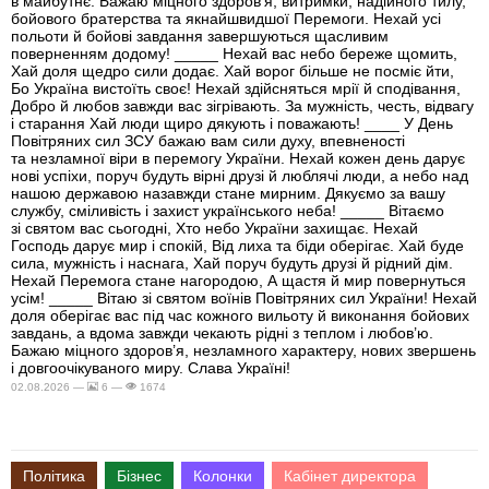
в майбутнє. Бажаю міцного здоров’я, витримки, надійного тилу,
бойового братерства та якнайшвидшої Перемоги. Нехай усі
польоти й бойові завдання завершуються щасливим
поверненням додому! _____ Нехай вас небо береже щомить,
Хай доля щедро сили додає. Хай ворог більше не посміє йти,
Бо Україна вистоїть своє! Нехай здійсняться мрії й сподівання,
Добро й любов завжди вас зігрівають. За мужність, честь, відвагу
і старання Хай люди щиро дякують і поважають! ____ У День
Повітряних сил ЗСУ бажаю вам сили духу, впевненості
та незламної віри в перемогу України. Нехай кожен день дарує
нові успіхи, поруч будуть вірні друзі й люблячі люди, а небо над
нашою державою назавжди стане мирним. Дякуємо за вашу
службу, сміливість і захист українського неба! _____ Вітаємо
зі святом вас сьогодні, Хто небо України захищає. Нехай
Господь дарує мир і спокій, Від лиха та біди оберігає. Хай буде
сила, мужність і наснага, Хай поруч будуть друзі й рідний дім.
Нехай Перемога стане нагородою, А щастя й мир повернуться
усім! _____ Вітаю зі святом воїнів Повітряних сил України! Нехай
доля оберігає вас під час кожного вильоту й виконання бойових
завдань, а вдома завжди чекають рідні з теплом і любов’ю.
Бажаю міцного здоров’я, незламного характеру, нових звершень
і довгоочікуваного миру. Слава Україні!
02.08.2026 —
6 —
1674
Політика
Бізнес
Колонки
Кабінет директора