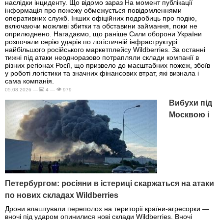
наслідки інциденту. Що відомо зараз На момент публікації
інформація про пожежу обмежується повідомленнями
оперативних служб. Інших офіційних подробиць про подію,
включаючи можливі збитки та обставини займання, поки не
оприлюднено. Нагадаємо, що раніше Сили оборони України
розпочали серію ударів по логістичній інфраструктурі
найбільшого російського маркетплейсу Wildberries. За останні
тижні під атаки неодноразово потрапляли склади компанії в
різних регіонах Росії, що призвело до масштабних пожеж, збоїв
у роботі логістики та значних фінансових втрат, які визнала і
сама компанія.
05.08.2026 —
4 —
979
Вибухи під
Москвою і
Петербургом: росіяни в істериці скаржаться на атаки
по нових складах Wildberries
Дрони влаштували переполох на території країни-агресорки —
вночі під ударом опинилися нові склади Wildberries. Вночі