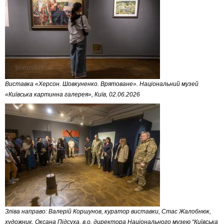
Виставка «Херсон. Шовкуненко. Врятоване». Національний музей
«Київська картинна галерея», Київ, 02.06.2026
Зліва направо: Валерій Коршунов, куратор виставки, Стас Жалобнюк,
художник, Оксана Підсуха, в.о. директора Національного музею “Київська