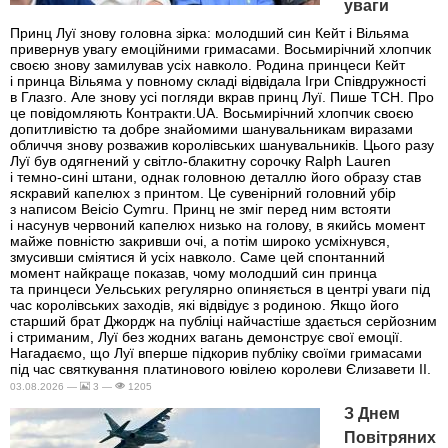
уваги
Принц Луї знову головна зірка: молодший син Кейт і Вільяма
привернув увагу емоційними гримасами. Восьмирічний хлопчик
своєю знову замилував усіх навколо. Родина принцеси Кейт
і принца Вільяма у повному складі відвідала Ігри Співдружності
в Глазго. Але знову усі погляди вкрав принц Луї. Пише ТСН. Про
це повідомляють Контракти.UA. Восьмирічний хлопчик своєю
допитливістю та добре знайомими шанувальникам виразами
обличчя знову розважив королівських шанувальників. Цього разу
Луї був одягнений у світло-блакитну сорочку Ralph Lauren
і темно-сині штани, однак головною деталлю його образу став
яскравий капелюх з принтом. Це сувенірний головний убір
з написом Beicio Cymru. Принц не зміг перед ним встояти
і насунув червоний капелюх низько на голову, в якийсь момент
майже повністю закривши очі, а потім широко усміхнувся,
змусивши сміятися й усіх навколо. Саме цей спонтанний
момент найкраще показав, чому молодший син принца
та принцеси Уельських регулярно опиняється в центрі уваги під
час королівських заходів, які відвідує з родиною. Якщо його
старший брат Джордж на публіці найчастіше здається серйозним
і стриманим, Луї без жодних вагань демонструє свої емоції.
Нагадаємо, що Луї вперше підкорив публіку своїми гримасами
під час святкування платинового ювілею королеви Єлизавети II.
03.08.2026 —
3 —
1205
З Днем
Повітряних