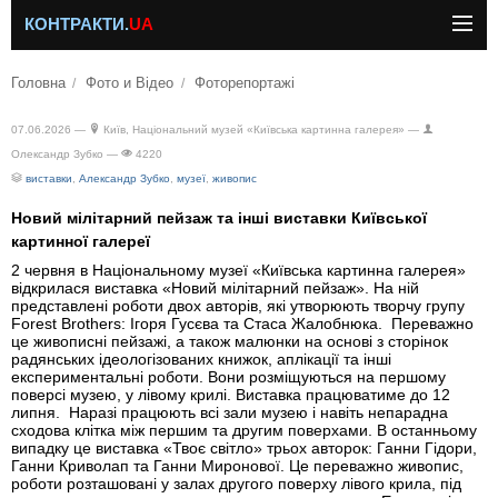
КОНТРАКТИ.
UA
Головна
Фото и Відео
Фоторепортажі
07.06.2026 —
Київ, Національний музей «Київська картинна галерея» —
Олександр Зубко —
4220
виставки
,
Александр Зубко
,
музеї
,
живопис
Новий мілітарний пейзаж та інші виставки Київської
картинної галереї
2 червня в Національному музеї «Київська картинна галерея»
відкрилася виставка «Новий мілітарний пейзаж». На ній
представлені роботи двох авторів, які утворюють творчу групу
Forest Brothers: Ігоря Гусєва та Стаса Жалобнюка. Переважно
це живописні пейзажі, а також малюнки на основі з сторінок
радянських ідеологізованих книжок, аплікації та інші
експериментальні роботи. Вони розміщуються на першому
поверсі музею, у лівому крилі. Виставка працюватиме до 12
липня. Наразі працюють всі зали музею і навіть непарадна
сходова клітка між першим та другим поверхами. В останньому
випадку це виставка «Твоє світло» трьох авторок: Ганни Гідори,
Ганни Криволап та Ганни Миронової. Це переважно живопис,
роботи розташовані у залах другого поверху лівого крила, під