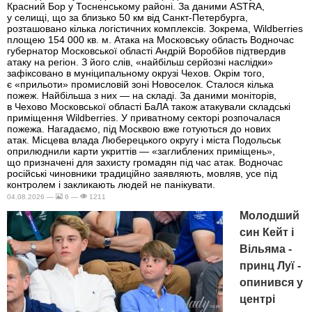
Красний Бор у Тосненському районі. За даними ASTRA,
у селищі, що за близько 50 км від Санкт-Петербурга,
розташовано кілька логістичних комплексів. Зокрема, Wildberries
площею 154 000 кв. м. Атака на Московську область Водночас
губернатор Московської області Андрій Воробйов підтвердив
атаку на регіон. З його слів, «найбільш серйозні наслідки»
зафіксовано в муніципальному окрузі Чехов. Окрім того,
є «прильоти» промисловій зоні Новоселок. Сталося кілька
пожеж. Найбільша з них — на складі. За даними моніторів,
в Чехово Московської області БаЛА також атакували складські
приміщення Wildberries. У приватному секторі розпочалася
пожежа. Нагадаємо, під Москвою вже готуються до нових
атак. Місцева влада Люберецького округу і міста Подольськ
оприлюднили карти укриттів — «заглиблених приміщень»,
що призначені для захисту громадян під час атак. Водночас
російські чиновники традиційно заявляють, мовляв, усе під
контролем і закликають людей не панікувати.
04.08.2026 —
6 —
1211
Молодший
син Кейт і
Вільяма -
принц Луї -
опинився у
центрі