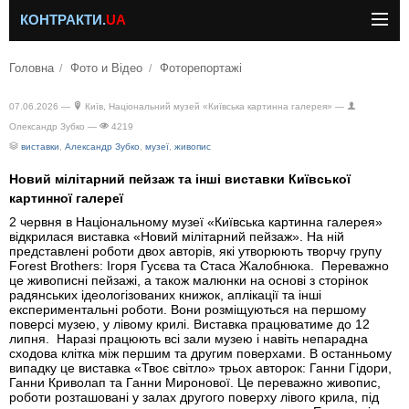
КОНТРАКТИ.
UA
Головна
Фото и Відео
Фоторепортажі
07.06.2026 —
Київ, Національний музей «Київська картинна галерея» —
Олександр Зубко —
4219
виставки
,
Александр Зубко
,
музеї
,
живопис
Новий мілітарний пейзаж та інші виставки Київської
картинної галереї
2 червня в Національному музеї «Київська картинна галерея»
відкрилася виставка «Новий мілітарний пейзаж». На ній
представлені роботи двох авторів, які утворюють творчу групу
Forest Brothers: Ігоря Гусєва та Стаса Жалобнюка. Переважно
це живописні пейзажі, а також малюнки на основі з сторінок
радянських ідеологізованих книжок, аплікації та інші
експериментальні роботи. Вони розміщуються на першому
поверсі музею, у лівому крилі. Виставка працюватиме до 12
липня. Наразі працюють всі зали музею і навіть непарадна
сходова клітка між першим та другим поверхами. В останньому
випадку це виставка «Твоє світло» трьох авторок: Ганни Гідори,
Ганни Криволап та Ганни Миронової. Це переважно живопис,
роботи розташовані у залах другого поверху лівого крила, під