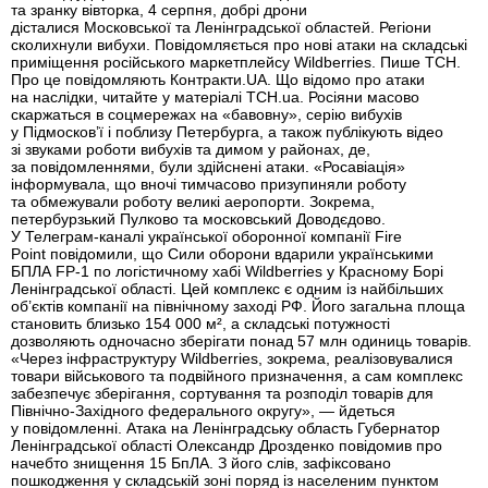
та зранку вівторка, 4 серпня, добрі дрони
дісталися Московської та Ленінградської областей. Регіони
сколихнули вибухи. Повідомляється про нові атаки на складські
приміщення російського маркетплейсу Wildberries. Пише ТСН.
Про це повідомляють Контракти.UA. Що відомо про атаки
на наслідки, читайте у матеріалі ТСН.ua. Росіяни масово
скаржаться в соцмережах на «бавовну», серію вибухів
у Підмосков’ї і поблизу Петербурга, а також публікують відео
зі звуками роботи вибухів та димом у районах, де,
за повідомленнями, були здійснені атаки. «Росавіація»
інформувала, що вночі тимчасово призупиняли роботу
та обмежували роботу великі аеропорти. Зокрема,
петербурзький Пулково та московський Доводєдово.
У Телеграм-каналі української оборонної компанії Fire
Point повідомили, що Сили оборони вдарили українськими
БПЛА FP-1 по логістичному хабі Wildberries у Красному Борі
Ленінградської області. Цей комплекс є одним із найбільших
об’єктів компанії на північному заході РФ. Його загальна площа
становить близько 154 000 м², а складські потужності
дозволяють одночасно зберігати понад 57 млн одиниць товарів.
«Через інфраструктуру Wildberries, зокрема, реалізовувалися
товари військового та подвійного призначення, а сам комплекс
забезпечує зберігання, сортування та розподіл товарів для
Північно-Західного федерального округу», — йдеться
у повідомленні. Атака на Ленінградську область Губернатор
Ленінградської області Олександр Дрозденко повідомив про
начебто знищення 15 БпЛА. З його слів, зафіксовано
пошкодження у складській зоні поряд із населеним пунктом