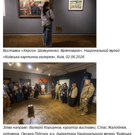
Виставка «Херсон. Шовкуненко. Врятоване». Національний музей
«Київська картинна галерея», Київ, 02.06.2026
Зліва направо: Валерій Коршунов, куратор виставки, Стас Жалобнюк,
художник, Оксана Підсуха, в.о. директора Національного музею “Київська