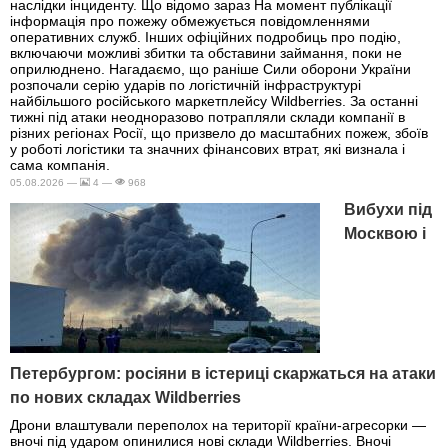
наслідки інциденту. Що відомо зараз На момент публікації
інформація про пожежу обмежується повідомленнями
оперативних служб. Інших офіційних подробиць про подію,
включаючи можливі збитки та обставини займання, поки не
оприлюднено. Нагадаємо, що раніше Сили оборони України
розпочали серію ударів по логістичній інфраструктурі
найбільшого російського маркетплейсу Wildberries. За останні
тижні під атаки неодноразово потрапляли склади компанії в
різних регіонах Росії, що призвело до масштабних пожеж, збоїв
у роботі логістики та значних фінансових втрат, які визнала і
сама компанія.
05.08.2026 —
4 —
968
Вибухи під
Москвою і
Петербургом: росіяни в істериці скаржаться на атаки
по нових складах Wildberries
Дрони влаштували переполох на території країни-агресорки —
вночі під ударом опинилися нові склади Wildberries. Вночі