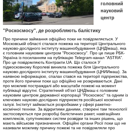
головний
науковий
центр
"Роскосмосу", де розробляють балістику
Про причини займання офіційно поки не повідомляється. У
Московській області сталася пожежа на території Центрального
науково-дослідного інституту машинобудування (ЦНДІмаш), яка
є головним науковим центром "Роскосмосу". Про це пише РБК-
Україна із посиланням на публікацію Telegram-канал "ASTRA".
Про це повідомляють Контракти.UA. Що сталося У
підмосковному Королеві виникла пожежа біля Центрального
науково-дослідного інституту машинобудування (ЦНИИмаш). За
наявною інформацією, спалах стався на території підприємства,
проте його причини поки що офіційно не розкриваються. Дані
про можливі постраждалі або масштаби пожежі на момент
публікації відсутні. Стратегічний об'єкт ЦНДІмаш є головним
науковим центром державної корпорації "Роскосмос" та одним із
ключових науково-дослідних підприємств російської космічної
галузі. Інститут займається розробками у сфері ракетно-
космічної техніки. За відкритими даними, створені там технології
застосовуються при розробці балістичних ракет, навігаційних
комплексів, супутникових систем розвідки та інших рішень, що
мають військове призначення. Офіційні органи Росії поки що не
називали можливу причину пожежі та не повідомляли про