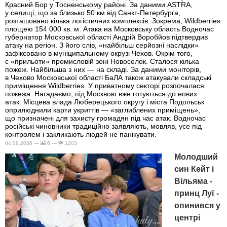
Красний Бор у Тосненському районі. За даними ASTRA,
у селищі, що за близько 50 км від Санкт-Петербурга,
розташовано кілька логістичних комплексів. Зокрема, Wildberries
площею 154 000 кв. м. Атака на Московську область Водночас
губернатор Московської області Андрій Воробйов підтвердив
атаку на регіон. З його слів, «найбільш серйозні наслідки»
зафіксовано в муніципальному окрузі Чехов. Окрім того,
є «прильоти» промисловій зоні Новоселок. Сталося кілька
пожеж. Найбільша з них — на складі. За даними моніторів,
в Чехово Московської області БаЛА також атакували складські
приміщення Wildberries. У приватному секторі розпочалася
пожежа. Нагадаємо, під Москвою вже готуються до нових
атак. Місцева влада Люберецького округу і міста Подольськ
оприлюднили карти укриттів — «заглиблених приміщень»,
що призначені для захисту громадян під час атак. Водночас
російські чиновники традиційно заявляють, мовляв, усе під
контролем і закликають людей не панікувати.
04.08.2026 —
6 —
1203
Молодший
син Кейт і
Вільяма -
принц Луї -
опинився у
центрі