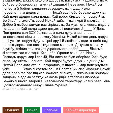
в майбутнє. Бажаю міцного здоров’я, витримки, надійного тилу,
бойового братерства та якнайшвидшої Перемоги. Нехай усі
польоти й бойові завдання завершуються щасливим
поверненням додому! _____ Нехай вас небо береже щомить,
Хай доля щедро сили додає. Хай ворог більше не посміє йти,
Бо Україна вистоїть своє! Нехай здійсняться мрії й сподівання,
Добро й любов завжди вас зігрівають. За мужність, честь, відвагу
і старання Хай люди щиро дякують і поважають! ____ У День
Повітряних сил ЗСУ бажаю вам сили духу, впевненості
та незламної віри в перемогу України. Нехай кожен день дарує
нові успіхи, поруч будуть вірні друзі й люблячі люди, а небо над
нашою державою назавжди стане мирним. Дякуємо за вашу
службу, сміливість і захист українського неба! _____ Вітаємо
зі святом вас сьогодні, Хто небо України захищає. Нехай
Господь дарує мир і спокій, Від лиха та біди оберігає. Хай буде
сила, мужність і наснага, Хай поруч будуть друзі й рідний дім.
Нехай Перемога стане нагородою, А щастя й мир повернуться
усім! _____ Вітаю зі святом воїнів Повітряних сил України! Нехай
доля оберігає вас під час кожного вильоту й виконання бойових
завдань, а вдома завжди чекають рідні з теплом і любов’ю.
Бажаю міцного здоров’я, незламного характеру, нових звершень
і довгоочікуваного миру. Слава Україні!
02.08.2026 —
6 —
1665
Політика
Бізнес
Колонки
Кабінет директора