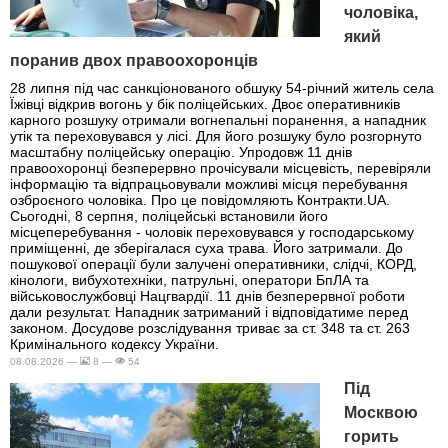
чоловіка,
який
поранив двох правоохоронців
28 липня під час санкціонованого обшуку 54-річний житель села
Їжівці відкрив вогонь у бік поліцейських. Двоє оперативників
карного розшуку отримали вогнепальні поранення, а нападник
утік та переховувався у лісі. Для його розшуку було розгорнуто
масштабну поліцейську операцію. Упродовж 11 днів
правоохоронці безперервно прочісували місцевість, перевіряли
інформацію та відпрацьовували можливі місця перебування
озброєного чоловіка. Про це повідомляють Контракти.UA.
Сьогодні, 8 серпня, поліцейські встановили його
місцеперебування - чоловік переховувався у господарському
приміщенні, де зберігалася суха трава. Його затримали. До
пошукової операції були залучені оперативники, слідчі, КОРД,
кінологи, вибухотехніки, патрульні, оператори БпЛА та
військовослужбовці Нацгвардії. 11 днів безперервної роботи
дали результат. Нападник затриманий і відповідатиме перед
законом. Досудове розслідування триває за ст. 348 та ст. 263
Кримінального кодексу України.
08.08.2026 —
8 —
54
Під
Москвою
горить