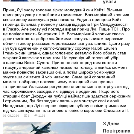
уваги
Принц Луї знову головна зірка: молодший син Кейт і Вільяма
привернув увагу емоційними гримасами. Восьмирічний хлопчик
своєю знову замилував усіх навколо. Родина принцеси Кейт
і принца Вільяма у повному складі відвідала Ігри Співдружності
в Глазго. Але знову усі погляди вкрав принц Луї. Пише ТСН. Про
це повідомляють Контракти.UA. Восьмирічний хлопчик своєю
допитливістю та добре знайомими шанувальникам виразами
обличчя знову розважив королівських шанувальників. Цього разу
Луї був одягнений у світло-блакитну сорочку Ralph Lauren
і темно-сині штани, однак головною деталлю його образу став
яскравий капелюх з принтом. Це сувенірний головний убір
з написом Beicio Cymru. Принц не зміг перед ним встояти
і насунув червоний капелюх низько на голову, в якийсь момент
майже повністю закривши очі, а потім широко усміхнувся,
змусивши сміятися й усіх навколо. Саме цей спонтанний
момент найкраще показав, чому молодший син принца
та принцеси Уельських регулярно опиняється в центрі уваги під
час королівських заходів, які відвідує з родиною. Якщо його
старший брат Джордж на публіці найчастіше здається серйозним
і стриманим, Луї без жодних вагань демонструє свої емоції.
Нагадаємо, що Луї вперше підкорив публіку своїми гримасами
під час святкування платинового ювілею королеви Єлизавети II.
03.08.2026 —
3 —
1193
З Днем
Повітряних