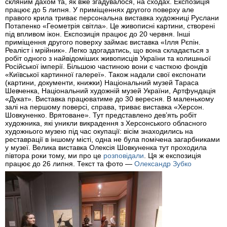
скляним дахом та, як вже згадувалося, на сходах. Експозиція
працює до 5 липня. У приміщеннях другого поверху але
правого крила триває персональна виставка художниці Руслани
Потапенко «Геометрія світла». Це живописні картини, створені
під впливом ікон. Експозиція працює до 20 червня. Інші
приміщення другого поверху займає виставка «Ілля Рєпін.
Реаліст і мрійник». Легко здогадатись, що вона складається з
робіт одного з найвідоміших живописців України та колишньої
Російської імперії. Більшою частиною вони є часткою фондів
«Київської картинної галереї». Також надали свої експонати
(картини, документи, книжки) Національний музей Тараса
Шевченка, Національний художній музей України, Артфундація
«Дукат». Виставка працюватиме до 30 вересня. В маленькому
залі на першому поверсі, справа, триває виставка «Херсон.
Шовкуненко. Врятоване». Тут представлено дев’ять робіт
художника, які уникли викрадення з Херсонського обласного
художнього музею під час окупації: вісім знаходились на
реставрації в іншому місті, одна не була помічена загарбниками
у музеї. Велика виставка Олексія Шовкуненка тут проходила
півтора роки тому, ми про це
розповідали
. Ця ж експозиція
працює до 26 липня. Текст та фото —
Олександр Зубко