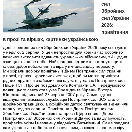
сил
Збройних
сил України
2026:
привітання
в прозі та віршах, картинки українською
День Повітряних сил Збройних сил України 2026 року святкують
у неділю, 2 серпня. У цей непростий для країни час особливо
важливо висловити вдячність українським військовим, які щодня
захищають наше небо. Найкращою підтримкою стануть щирі
слова, добрі побажання та віра у якнайшвидшу перемогу.
Ми зібрали добірку привітань із Днем Повітряних сил України
у прозі, віршах і красивих листівках, щоб ви могли привітати
рідних, друзів чи знайомих, які служать у лавах Повітряних сил.
Пише ТСН. Про це повідомляють Контракти.UA. Передумовою
появи цього свята став указ Президента України Віктора
Ющенка, підписаний 27 червня 2007 року. Саме відтоді
вшанування військовослужбовців Повітряних сил ЗСУ стало
щорічною традицією, а офіційною датою святкування визначили
першу неділю серпня. Привітання з Днем Повітряних сил
Збройних сил України: вірші та проза Щиро вітаю з Днем
Повітряних сил Збройних сил України! Дякую за вашу мужність,
професіоналізм і незламну відданість Батьківщині. Саме завдяки
вам українське небо стає безпечнішим, а кожен із нас має віру