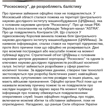
"Роскосмосу", де розробляють балістику
Про причини займання офіційно поки не повідомляється. У
Московській області сталася пожежа на території Центрального
науково-дослідного інституту машинобудування (ЦНДІмаш), яка
є головним науковим центром "Роскосмосу". Про це пише РБК-
Україна із посиланням на публікацію Telegram-канал "ASTRA".
Про це повідомляють Контракти.UA. Що сталося У
підмосковному Королеві виникла пожежа біля Центрального
науково-дослідного інституту машинобудування (ЦНИИмаш). За
наявною інформацією, спалах стався на території підприємства,
проте його причини поки що офіційно не розкриваються. Дані
про можливі постраждалі або масштаби пожежі на момент
публікації відсутні. Стратегічний об'єкт ЦНДІмаш є головним
науковим центром державної корпорації "Роскосмос" та одним із
ключових науково-дослідних підприємств російської космічної
галузі. Інститут займається розробками у сфері ракетно-
космічної техніки. За відкритими даними, створені там технології
застосовуються при розробці балістичних ракет, навігаційних
комплексів, супутникових систем розвідки та інших рішень, що
мають військове призначення. Офіційні органи Росії поки що не
називали можливу причину пожежі та не повідомляли про
наслідки інциденту. Що відомо зараз На момент публікації
інформація про пожежу обмежується повідомленнями
оперативних служб. Інших офіційних подробиць про подію,
включаючи можливі збитки та обставини займання, поки не
оприлюднено. Нагадаємо, що раніше Сили оборони України