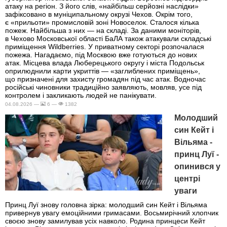
атаку на регіон. З його слів, «найбільш серйозні наслідки»
зафіксовано в муніципальному окрузі Чехов. Окрім того,
є «прильоти» промисловій зоні Новоселок. Сталося кілька
пожеж. Найбільша з них — на складі. За даними моніторів,
в Чехово Московської області БаЛА також атакували складські
приміщення Wildberries. У приватному секторі розпочалася
пожежа. Нагадаємо, під Москвою вже готуються до нових
атак. Місцева влада Люберецького округу і міста Подольськ
оприлюднили карти укриттів — «заглиблених приміщень»,
що призначені для захисту громадян під час атак. Водночас
російські чиновники традиційно заявляють, мовляв, усе під
контролем і закликають людей не панікувати.
04.08.2026 —
6 —
1382
Молодший
син Кейт і
Вільяма -
принц Луї -
опинився у
центрі
уваги
Принц Луї знову головна зірка: молодший син Кейт і Вільяма
привернув увагу емоційними гримасами. Восьмирічний хлопчик
своєю знову замилував усіх навколо. Родина принцеси Кейт