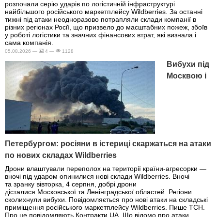
розпочали серію ударів по логістичній інфраструктурі
найбільшого російського маркетплейсу Wildberries. За останні
тижні під атаки неодноразово потрапляли склади компанії в
різних регіонах Росії, що призвело до масштабних пожеж, збоїв
у роботі логістики та значних фінансових втрат, які визнала і
сама компанія.
05.08.2026 —
4 —
1128
Вибухи під
Москвою і
Петербургом: росіяни в істериці скаржаться на атаки
по нових складах Wildberries
Дрони влаштували переполох на території країни-агресорки —
вночі під ударом опинилися нові склади Wildberries. Вночі
та зранку вівторка, 4 серпня, добрі дрони
дісталися Московської та Ленінградської областей. Регіони
сколихнули вибухи. Повідомляється про нові атаки на складські
приміщення російського маркетплейсу Wildberries. Пише ТСН.
Про це повідомляють Контракти.UA. Що відомо про атаки