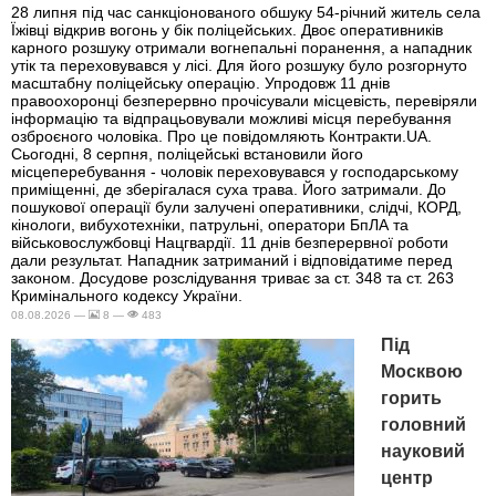
28 липня під час санкціонованого обшуку 54-річний житель села
Їжівці відкрив вогонь у бік поліцейських. Двоє оперативників
карного розшуку отримали вогнепальні поранення, а нападник
утік та переховувався у лісі. Для його розшуку було розгорнуто
масштабну поліцейську операцію. Упродовж 11 днів
правоохоронці безперервно прочісували місцевість, перевіряли
інформацію та відпрацьовували можливі місця перебування
озброєного чоловіка. Про це повідомляють Контракти.UA.
Сьогодні, 8 серпня, поліцейські встановили його
місцеперебування - чоловік переховувався у господарському
приміщенні, де зберігалася суха трава. Його затримали. До
пошукової операції були залучені оперативники, слідчі, КОРД,
кінологи, вибухотехніки, патрульні, оператори БпЛА та
військовослужбовці Нацгвардії. 11 днів безперервної роботи
дали результат. Нападник затриманий і відповідатиме перед
законом. Досудове розслідування триває за ст. 348 та ст. 263
Кримінального кодексу України.
08.08.2026 —
8 —
483
Під
Москвою
горить
головний
науковий
центр