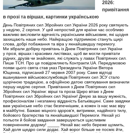
2026:
привітання
в прозі та віршах, картинки українською
День Повітряних сил Збройних сил України 2026 року святкують
у неділю, 2 серпня. У цей непростий для країни час особливо
важливо висловити вдячність українським військовим, які щодня
захищають наше небо. Найкращою підтримкою стануть щирі
слова, добрі побажання та віра у якнайшвидшу перемогу.
Ми зібрали добірку привітань із Днем Повітряних сил України
у прозі, віршах і красивих листівках, щоб ви могли привітати
рідних, друзів чи знайомих, які служать у лавах Повітряних сил.
Пише ТСН. Про це повідомляють Контракти.UA. Передумовою
появи цього свята став указ Президента України Віктора
Ющенка, підписаний 27 червня 2007 року. Саме відтоді
вшанування військовослужбовців Повітряних сил ЗСУ стало
щорічною традицією, а офіційною датою святкування визначили
першу неділю серпня. Привітання з Днем Повітряних сил
Збройних сил України: вірші та проза Щиро вітаю з Днем
Повітряних сил Збройних сил України! Дякую за вашу мужність,
професіоналізм і незламну відданість Батьківщині. Саме завдяки
вам українське небо стає безпечнішим, а кожен із нас має віру
в майбутнє. Бажаю міцного здоров’я, витримки, надійного тилу,
бойового братерства та якнайшвидшої Перемоги. Нехай усі
польоти й бойові завдання завершуються щасливим
поверненням додому! _____ Нехай вас небо береже щомить,
Хай доля щедро сили додає. Хай ворог більше не посміє йти,