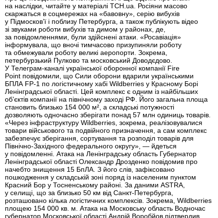
на наслідки, читайте у матеріалі ТСН.ua. Росіяни масово
скаржаться в соцмережах на «бавовну», серію вибухів
у Підмосков’ї і поблизу Петербурга, а також публікують відео
зі звуками роботи вибухів та димом у районах, де,
за повідомленнями, були здійснені атаки. «Росавіація»
інформувала, що вночі тимчасово призупиняли роботу
та обмежували роботу великі аеропорти. Зокрема,
петербурзький Пулково та московський Доводєдово.
У Телеграм-каналі української оборонної компанії Fire
Point повідомили, що Сили оборони вдарили українськими
БПЛА FP-1 по логістичному хабі Wildberries у Красному Борі
Ленінградської області. Цей комплекс є одним із найбільших
об’єктів компанії на північному заході РФ. Його загальна площа
становить близько 154 000 м², а складські потужності
дозволяють одночасно зберігати понад 57 млн одиниць товарів.
«Через інфраструктуру Wildberries, зокрема, реалізовувалися
товари військового та подвійного призначення, а сам комплекс
забезпечує зберігання, сортування та розподіл товарів для
Північно-Західного федерального округу», — йдеться
у повідомленні. Атака на Ленінградську область Губернатор
Ленінградської області Олександр Дрозденко повідомив про
начебто знищення 15 БпЛА. З його слів, зафіксовано
пошкодження у складській зоні поряд із населеним пунктом
Красний Бор у Тосненському районі. За даними ASTRA,
у селищі, що за близько 50 км від Санкт-Петербурга,
розташовано кілька логістичних комплексів. Зокрема, Wildberries
площею 154 000 кв. м. Атака на Московську область Водночас
губернатор Московської області Андрій Воробйов підтвердив