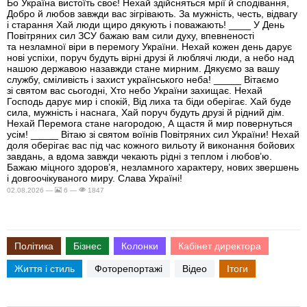
Бо Україна вистоїть своє! Нехай здійсняться мрії й сподівання,
Добро й любов завжди вас зігрівають. За мужність, честь, відвагу
і старання Хай люди щиро дякують і поважають! ____ У День
Повітряних сил ЗСУ бажаю вам сили духу, впевненості
та незламної віри в перемогу України. Нехай кожен день дарує
нові успіхи, поруч будуть вірні друзі й люблячі люди, а небо над
нашою державою назавжди стане мирним. Дякуємо за вашу
службу, сміливість і захист українського неба! _____ Вітаємо
зі святом вас сьогодні, Хто небо України захищає. Нехай
Господь дарує мир і спокій, Від лиха та біди оберігає. Хай буде
сила, мужність і наснага, Хай поруч будуть друзі й рідний дім.
Нехай Перемога стане нагородою, А щастя й мир повернуться
усім! _____ Вітаю зі святом воїнів Повітряних сил України! Нехай
доля оберігає вас під час кожного вильоту й виконання бойових
завдань, а вдома завжди чекають рідні з теплом і любов’ю.
Бажаю міцного здоров’я, незламного характеру, нових звершень
і довгоочікуваного миру. Слава Україні!
02.08.2026 —
6 —
1847
Політика
Бізнес
Колонки
Кабінет директора
Життя і стиль
Фоторепортажі
Відео
Ітоги