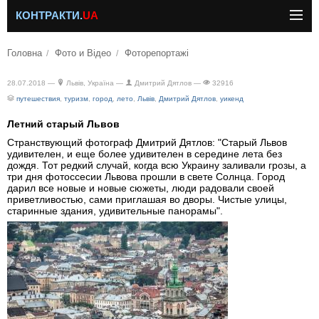
КОНТРАКТИ.
UA
Головна
Фото и Відео
Фоторепортажі
28.07.2018 —
Львів, Україна —
Дмитрий Дятлов —
32916
путешествия
,
туризм
,
город
,
лето
,
Львів
,
Дмитрий Дятлов
,
уикенд
Летний старый Львов
Странствующий фотограф Дмитрий Дятлов: "Старый Львов
удивителен, и еще более удивителен в середине лета без
дождя. Тот редкий случай, когда всю Украину заливали грозы, а
три дня фотоссесии Львова прошли в свете Солнца. Город
дарил все новые и новые сюжеты, люди радовали своей
приветливостью, сами приглашая во дворы. Чистые улицы,
старинные здания, удивительные панорамы".