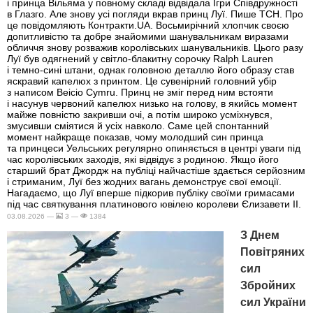
і принца Вільяма у повному складі відвідала Ігри Співдружності
в Глазго. Але знову усі погляди вкрав принц Луї. Пише ТСН. Про
це повідомляють Контракти.UA. Восьмирічний хлопчик своєю
допитливістю та добре знайомими шанувальникам виразами
обличчя знову розважив королівських шанувальників. Цього разу
Луї був одягнений у світло-блакитну сорочку Ralph Lauren
і темно-сині штани, однак головною деталлю його образу став
яскравий капелюх з принтом. Це сувенірний головний убір
з написом Beicio Cymru. Принц не зміг перед ним встояти
і насунув червоний капелюх низько на голову, в якийсь момент
майже повністю закривши очі, а потім широко усміхнувся,
змусивши сміятися й усіх навколо. Саме цей спонтанний
момент найкраще показав, чому молодший син принца
та принцеси Уельських регулярно опиняється в центрі уваги під
час королівських заходів, які відвідує з родиною. Якщо його
старший брат Джордж на публіці найчастіше здається серйозним
і стриманим, Луї без жодних вагань демонструє свої емоції.
Нагадаємо, що Луї вперше підкорив публіку своїми гримасами
під час святкування платинового ювілею королеви Єлизавети II.
03.08.2026 —
3 —
1384
З Днем
Повітряних
сил
Збройних
сил України