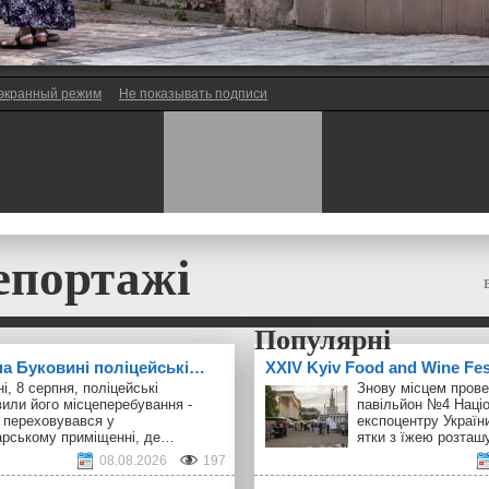
экранный режим
Не показывать подписи
епортажі
 на Буковині поліцейські…
ХXІV Kyiv Food and Wine Fe
і, 8 серпня, поліцейські
Знову місцем прове
или його місцеперебування -
павільйон №4 Наці
 переховувався у
експоцентру України
арському приміщенні, де…
ятки з їжею розта
08.08.2026
197