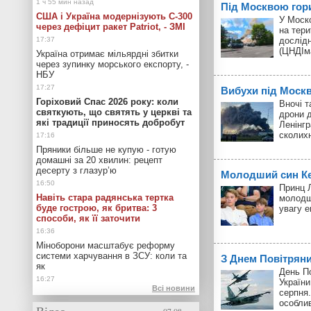
Під Москвою гор
США і Україна модернізують С-300
У Моск
через дефіцит ракет Patriot, - ЗМІ
на тери
дослід
(ЦНДІм
Україна отримає мільярдні збитки
через зупинку морського експорту, -
НБУ
Вибухи під Моск
Горіховий Спас 2026 року: коли
Вночі т
святкують, що святять у церкві та
дрони д
які традиції приносять добробут
Ленінгр
сколих
Пряники більше не купую - готую
домашні за 20 хвилин: рецепт
десерту з глазур’ю
Молодший син Кей
Принц Л
Навіть стара радянська тертка
молодш
буде гострою, як бритва: 3
увагу 
способи, як її заточити
Міноборони масштабує реформу
системи харчування в ЗСУ: коли та
З Днем Повітрян
як
День П
України
Всі новини
серпня.
особли