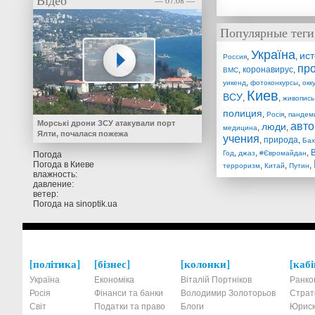
Відео
— 07.08 —
Популярные теги
Україна
ис
,
,
Россия
пр
,
коронавирус
,
ВМС
,
,
уикенд
фотоконкурсы
окк
Киев
ВСУ
,
,
живопись
полиция
,
,
Росія
пандем
Морські дрони ЗСУ атакували порт
авт
люди
,
,
медицина
Ялти, почалася пожежа
учения
,
природа
,
Бах
,
,
,
Год
джаз
#Євромайдан
Погода
Погода в
Киеве
,
,
,
терроризм
Китай
Путин
влажность:
давление:
ветер:
Погода на
sinoptik.ua
політика
бізнес
колонки
кабі
Україна
Економіка
Віталій Портніков
Ранко
Росія
Фінанси та банки
Володимир Золоторьов
Страт
Світ
Податки та право
Блоги
Юриск