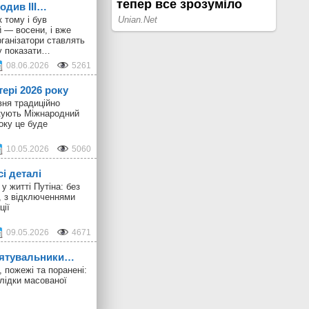
ходив III…
 тому і був
 — восени, і вже
ганізатори ставлять
у показати…
08.06.2026
5261
тері 2026 року
вня традиційно
ткують Міжнародний
оку це буде
10.05.2026
5060
сі деталі
у житті Путіна: без
, з відключеннями
ції
09.05.2026
4671
 рятувальники…
 пожежі та поранені:
лідки масованої