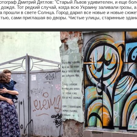
тограф Дмитрий Дятлов: "Старый Львов удивителен, и еще бол
 дождя. Тот редкий случай, когда всю Украину заливали грозы, а
а прошли в свете Солнца. Город дарил все новые и новые сюже
стью, сами приглашая во дворы. Чистые улицы, старинные здан