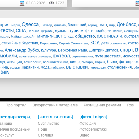
02.08.2026
1723
Одесса
Донбасс
тория
,
,
,
,
,
Зеленский
,
,
,
,
,
марш
Шахтер
Динамо
город
НАТО
мир
отесты
США
туризм
,
,
,
,
музыка
,
,
фотоподборки
,
,
Польша
церковь
пляжи
женщины
фестивали
митинги
общество
,
,
,
,
ДСНС
,
,
,
,
обстре
упация
Майдан
дизайн
суд
ЗСУ
фото
,
стихийные бедствия
,
,
,
,
дети
,
,
Порошенко
Сергей Смоленцев
самолеты
в
спорт
Александр Зубко
,
,
культура
,
Верховная Рада
,
Дмитрий Дятлов
,
,
ия
омобили
футбол
путешествия
искусст
,
,
,
,
,
,
архитектура
пожары
соревнования
Львів
,
авиация
,
,
,
юмор
,
,
,
,
фотопроек
мут
технологии
военная техника
выборы
Париж
выставки
Війна
,
,
карантин
,
мода
,
,
,
,
столкновения
,
солдат
пейзажи
передовая
сбо
Київ
Про портал
Використання матеріалів
Розміщення реклами
Rss
нет директора
життя та стиль
фото і відео
ва кава
Суспільство
Фото дня
егічні посиденьки
Події
Фоторепортажі
онсульт
Столиця
Відео