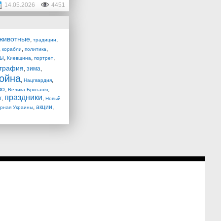
14.05.2026
4451
животные
,
,
традиции
,
,
,
корабли
политика
лы
,
,
,
Киевщина
портрет
графия
,
зима
,
ойна
,
,
Нацгвардия
во
,
,
Велика Британія
праздники
т
,
,
Новый
,
акции
,
рная Украины