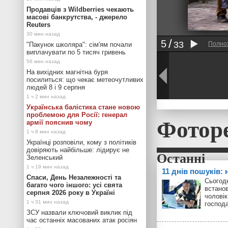
Продавців з Wildberries чекають
масові банкрутства, - джерело
Reuters
5
33
Полно
"Пакунок школяра": сім'ям почали
виплачувати по 5 тисяч гривень
На вихідних магнітна буря
посилиться: що чекає метеочутливих
людей 8 і 9 серпня
Українська балістика стане новою
проблемою для Росії: генерал
Фотор
армії пояснив чому
Українці розповіли, кому з політиків
довіряють найбільше: лідирує не
Зеленський
11 днів пошуків:
Спаси, День Незалежності та
Сьогодн
багато чого іншого: усі свята
встанов
серпня 2026 року в Україні
чоловік
господ
ЗСУ назвали ключовий виклик під
час останніх масованих атак росіян