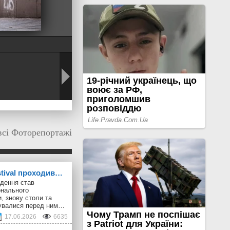
всі Фоторепортажі
stival проходив…
дення став
онального
, знову столи та
шувалися перед ним…
17.06.2026
6635