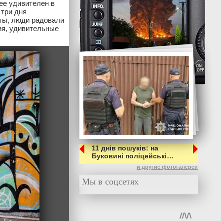
ее удивителен в
 три дня
ты, люди радовали
ия, удивительные
11 днів пошуків: на
Буковині поліцейські…
и другие фотогалереи
Мы в соцсетях