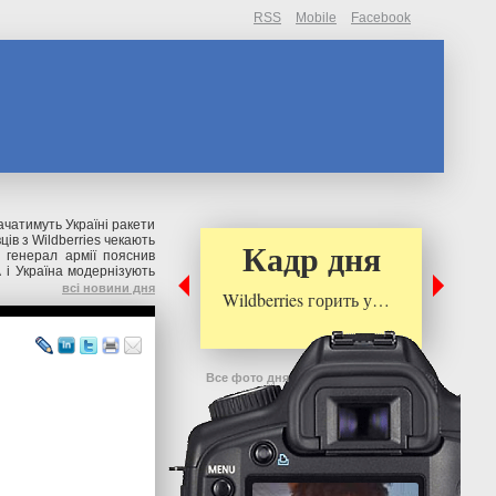
RSS
Mobile
Facebook
чатимуть Україні ракети
ів з Wildberries чекають
Кадр дня
 генерал армії пояснив
і Україна модернізують
всі новини дня
Wildberries горить у…
Все фото дня