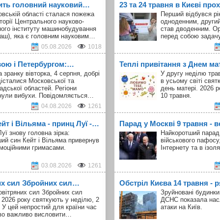
ить головний науковий…
23 та 24 травня в Києві про
овській області сталася пожежа
Перший відбувся рік
торії Центрального науково-
одноденним, другий
ного інституту машинобудування
став дводенним. Ор
аш), яка є головним науковим…
перед собою задач
05.08.2026
1018
вою і Петербургом:…
Теплі привітання з Днем ма
а зранку вівторка, 4 серпня, добрі
У другу неділю тра
істалися Московської та
в усьому світі свя
адської областей. Регіони
день матері. 2026 р
нули вибухи. Повідомляється…
10 травня.
04.08.2026
1261
т і Вільяма - принц Луї -…
Парад у Москві 9 травня - в
уї знову головна зірка:
Найкоротший парад 
ий син Кейт і Вільяма привернув
військового пафосу
емоційними гримасами.
Інтернету та в ізоля
03.08.2026
1261
их сил Збройних сил…
Обстріл Києва 14 травня -
овітряних сил Збройних сил
Зруйновані будинки,
 2026 року святкують у неділю, 2
ДСНС показала нас
 У цей непростий для країни час
атаки на Київ.
во важливо висловити…