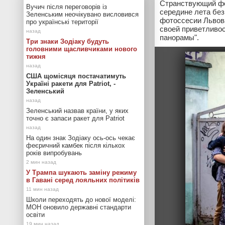
Странствующий фо
Вучич після переговорів із
середине лета без
Зеленським неочікувано висловився
фотоссесии Львов
про українські території
своей приветливо
панорамы".
Три знаки Зодіаку будуть
головними щасливчиками нового
тижня
США щомісяця постачатимуть
Україні ракети для Patriot, -
Зеленський
Зеленський назвав країни, у яких
точно є запаси ракет для Patriot
На один знак Зодіаку ось-ось чекає
феєричний камбек після кількох
років випробувань
У Трампа шукають заміну режиму
в Гавані серед лояльних політиків
Школи переходять до нової моделі:
МОН оновило державні стандарти
освіти