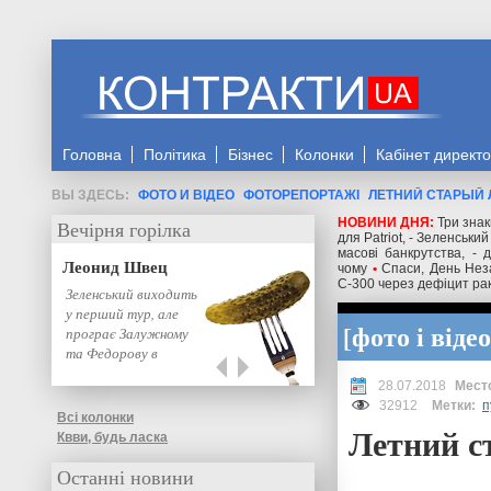
Головна
Політика
Бізнес
Колонки
Кабінет директ
ФОТО И ВІДЕО
ФОТОРЕПОРТАЖІ
ЛЕТНИЙ СТАРЫЙ
НОВИНИ ДНЯ:
Три зна
Вечірня горілка
для Patriot, - Зеленський
масові банкрутства, - 
Леонид Швец
чому
•
Спаси, День Неза
С-300 через дефіцит раке
Зеленський виходить
у перший тур, але
фото і відео
програє Залужному
та Федорову в
другому: нове…
28.07.2018
32912
Метки:
п
Всі колонки
Летний с
Квви, будь ласка
Останні новини