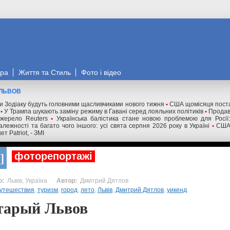
ора
Життя та Стиль
Фото і відео
 ЛЬВОВ
ки Зодіаку будуть головними щасливчиками нового тижня
•
США щомісяця поста
•
У Трампа шукають заміну режиму в Гавані серед лояльних політиків
•
Продавц
джерело Reuters
•
Українська балістика стане новою проблемою для Росії:
лежності та багато чого іншого: усі свята серпня 2026 року в Україні
•
США 
т Patriot, - ЗМІ
фоторепортажі
Львів, Україна
Дмитрий Дятлов
утешествия
,
туризм
,
город
,
лето
,
Львів
,
Дмитрий Дятлов
,
уикенд
.
тарый Львов