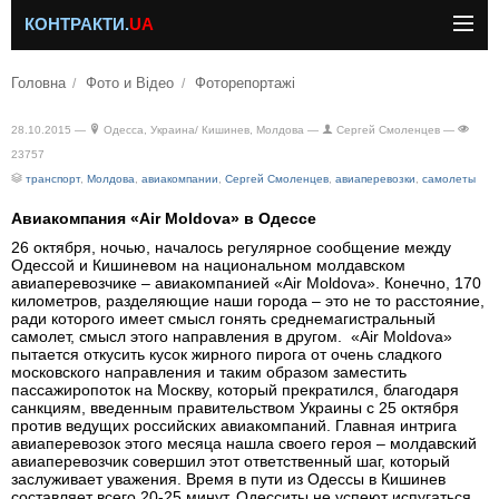
КОНТРАКТИ.
UA
Головна
Фото и Відео
Фоторепортажі
28.10.2015 —
Одесса, Украина/ Кишинев, Молдова —
Сергей Смоленцев —
23757
транспорт
,
Молдова
,
авиакомпании
,
Сергей Смоленцев
,
авиаперевозки
,
самолеты
Авиакомпания «Air Moldova» в Одессе
26 октября, ночью, началось регулярное сообщение между
Одессой и Кишиневом на национальном молдавском
авиаперевозчике – авиакомпанией «Air Moldova». Конечно, 170
километров, разделяющие наши города – это не то расстояние,
ради которого имеет смысл гонять среднемагистральный
самолет, смысл этого направления в другом. «Air Moldova»
пытается откусить кусок жирного пирога от очень сладкого
московского направления и таким образом заместить
пассажиропоток на Москву, который прекратился, благодаря
санкциям, введенным правительством Украины с 25 октября
против ведущих российских авиакомпаний. Главная интрига
авиаперевозок этого месяца нашла своего героя – молдавский
авиаперевозчик совершил этот ответственный шаг, который
заслуживает уважения. Время в пути из Одессы в Кишинев
составляет всего 20-25 минут. Одесситы не успеют испугаться,