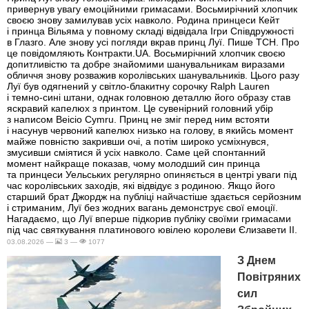
привернув увагу емоційними гримасами. Восьмирічний хлопчик
своєю знову замилував усіх навколо. Родина принцеси Кейт
і принца Вільяма у повному складі відвідала Ігри Співдружності
в Глазго. Але знову усі погляди вкрав принц Луї. Пише ТСН. Про
це повідомляють Контракти.UA. Восьмирічний хлопчик своєю
допитливістю та добре знайомими шанувальникам виразами
обличчя знову розважив королівських шанувальників. Цього разу
Луї був одягнений у світло-блакитну сорочку Ralph Lauren
і темно-сині штани, однак головною деталлю його образу став
яскравий капелюх з принтом. Це сувенірний головний убір
з написом Beicio Cymru. Принц не зміг перед ним встояти
і насунув червоний капелюх низько на голову, в якийсь момент
майже повністю закривши очі, а потім широко усміхнувся,
змусивши сміятися й усіх навколо. Саме цей спонтанний
момент найкраще показав, чому молодший син принца
та принцеси Уельських регулярно опиняється в центрі уваги під
час королівських заходів, які відвідує з родиною. Якщо його
старший брат Джордж на публіці найчастіше здається серйозним
і стриманим, Луї без жодних вагань демонструє свої емоції.
Нагадаємо, що Луї вперше підкорив публіку своїми гримасами
під час святкування платинового ювілею королеви Єлизавети II.
03.08.2026 —
3 —
1077
З Днем
Повітряних
сил