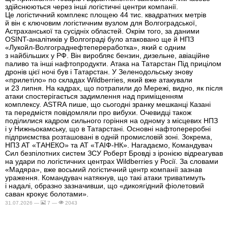
здійснюються через інші логістичні центри компанії.
Це логістичний комплекс площею 44 тис. квадратних метрів
й він є ключовим логістичним вузлом для Волгоградської,
Астраханської та сусідніх областей. Окрім того, за даними
OSINT-аналітиків у Волгограді було атаковано ще й НПЗ
«Лукойл-Волгограднефтепереработка», який є одним
з найбільших у РФ. Він виробляє бензин, дизельне, авіаційне
паливо та інші нафтопродукти. Атака на Татарстан Під прицілом
дронів цієї ночі був і Татарстан. У Зеленодольську знову
«прилетіло» по складах Wildberries, який вже атакували
и 23 липня. На кадрах, що потрапили до Мережі, видно, як після
атаки спостерігається задимлення над приміщенням
комплексу. ASTRA пише, що сьогодні зранку мешканці Казані
та передмістя повідомляли про вибухи. Очевидці також
поділилися кадром сильного горіння на одному з місцевих НПЗ
і у Нижньокамську, що в Татарстані. Основні нафтопереробні
підприємства розташовані в одній промисловій зоні. Зокрема,
НПЗ АТ «ТАНЕКО» та АТ «ТАІФ-НК». Нагадаємо, Командувач
Сил безпілотних систем ЗСУ Роберт Бровді з іронією відреагував
на удари по логістичних центрах Wildberries у Росії. За словами
«Мадяра», вже восьмий логістичний центр компанії зазнав
ураження. Командувач натякнув, що такі атаки триватимуть
і надалі, образно зазначивши, що «дикоягідний фіолетовий
саван крокує болотами».
31.07.2026 —
7 —
2043