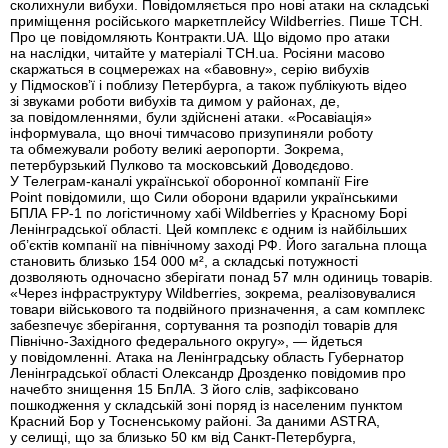
сколихнули вибухи. Повідомляється про нові атаки на складські
приміщення російського маркетплейсу Wildberries. Пише ТСН.
Про це повідомляють Контракти.UA. Що відомо про атаки
на наслідки, читайте у матеріалі ТСН.ua. Росіяни масово
скаржаться в соцмережах на «бавовну», серію вибухів
у Підмосков’ї і поблизу Петербурга, а також публікують відео
зі звуками роботи вибухів та димом у районах, де,
за повідомленнями, були здійснені атаки. «Росавіація»
інформувала, що вночі тимчасово призупиняли роботу
та обмежували роботу великі аеропорти. Зокрема,
петербурзький Пулково та московський Доводєдово.
У Телеграм-каналі української оборонної компанії Fire
Point повідомили, що Сили оборони вдарили українськими
БПЛА FP-1 по логістичному хабі Wildberries у Красному Борі
Ленінградської області. Цей комплекс є одним із найбільших
об’єктів компанії на північному заході РФ. Його загальна площа
становить близько 154 000 м², а складські потужності
дозволяють одночасно зберігати понад 57 млн одиниць товарів.
«Через інфраструктуру Wildberries, зокрема, реалізовувалися
товари військового та подвійного призначення, а сам комплекс
забезпечує зберігання, сортування та розподіл товарів для
Північно-Західного федерального округу», — йдеться
у повідомленні. Атака на Ленінградську область Губернатор
Ленінградської області Олександр Дрозденко повідомив про
начебто знищення 15 БпЛА. З його слів, зафіксовано
пошкодження у складській зоні поряд із населеним пунктом
Красний Бор у Тосненському районі. За даними ASTRA,
у селищі, що за близько 50 км від Санкт-Петербурга,