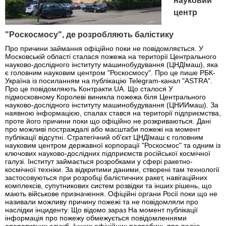
науковий
центр
"Роскосмосу", де розробляють балістику
Про причини займання офіційно поки не повідомляється. У
Московській області сталася пожежа на території Центрального
науково-дослідного інституту машинобудування (ЦНДІмаш), яка
є головним науковим центром "Роскосмосу". Про це пише РБК-
Україна із посиланням на публікацію Telegram-канал "ASTRA".
Про це повідомляють Контракти.UA. Що сталося У
підмосковному Королеві виникла пожежа біля Центрального
науково-дослідного інституту машинобудування (ЦНИИмаш). За
наявною інформацією, спалах стався на території підприємства,
проте його причини поки що офіційно не розкриваються. Дані
про можливі постраждалі або масштаби пожежі на момент
публікації відсутні. Стратегічний об'єкт ЦНДІмаш є головним
науковим центром державної корпорації "Роскосмос" та одним із
ключових науково-дослідних підприємств російської космічної
галузі. Інститут займається розробками у сфері ракетно-
космічної техніки. За відкритими даними, створені там технології
застосовуються при розробці балістичних ракет, навігаційних
комплексів, супутникових систем розвідки та інших рішень, що
мають військове призначення. Офіційні органи Росії поки що не
називали можливу причину пожежі та не повідомляли про
наслідки інциденту. Що відомо зараз На момент публікації
інформація про пожежу обмежується повідомленнями