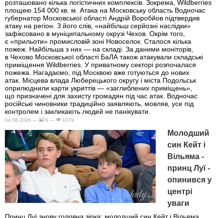
розташовано кілька логістичних комплексів. Зокрема, Wildberries
площею 154 000 кв. м. Атака на Московську область Водночас
губернатор Московської області Андрій Воробйов підтвердив
атаку на регіон. З його слів, «найбільш серйозні наслідки»
зафіксовано в муніципальному окрузі Чехов. Окрім того,
є «прильоти» промисловій зоні Новоселок. Сталося кілька
пожеж. Найбільша з них — на складі. За даними моніторів,
в Чехово Московської області БаЛА також атакували складські
приміщення Wildberries. У приватному секторі розпочалася
пожежа. Нагадаємо, під Москвою вже готуються до нових
атак. Місцева влада Люберецького округу і міста Подольськ
оприлюднили карти укриттів — «заглиблених приміщень»,
що призначені для захисту громадян під час атак. Водночас
російські чиновники традиційно заявляють, мовляв, усе під
контролем і закликають людей не панікувати.
04.08.2026 —
6 —
1079
Молодший
син Кейт і
Вільяма -
принц Луї -
опинився у
центрі
уваги
Принц Луї знову головна зірка: молодший син Кейт і Вільяма