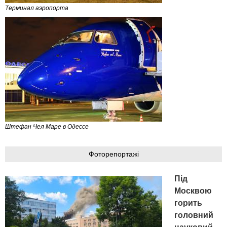
Терминал аэропорта
Штефан Чел Маре в Одессе
Фоторепортажі
Під
Москвою
горить
головний