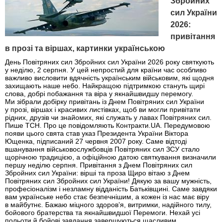
Збройних
сил України
2026:
привітання
в прозі та віршах, картинки українською
День Повітряних сил Збройних сил України 2026 року святкують
у неділю, 2 серпня. У цей непростий для країни час особливо
важливо висловити вдячність українським військовим, які щодня
захищають наше небо. Найкращою підтримкою стануть щирі
слова, добрі побажання та віра у якнайшвидшу перемогу.
Ми зібрали добірку привітань із Днем Повітряних сил України
у прозі, віршах і красивих листівках, щоб ви могли привітати
рідних, друзів чи знайомих, які служать у лавах Повітряних сил.
Пише ТСН. Про це повідомляють Контракти.UA. Передумовою
появи цього свята став указ Президента України Віктора
Ющенка, підписаний 27 червня 2007 року. Саме відтоді
вшанування військовослужбовців Повітряних сил ЗСУ стало
щорічною традицією, а офіційною датою святкування визначили
першу неділю серпня. Привітання з Днем Повітряних сил
Збройних сил України: вірші та проза Щиро вітаю з Днем
Повітряних сил Збройних сил України! Дякую за вашу мужність,
професіоналізм і незламну відданість Батьківщині. Саме завдяки
вам українське небо стає безпечнішим, а кожен із нас має віру
в майбутнє. Бажаю міцного здоров’я, витримки, надійного тилу,
бойового братерства та якнайшвидшої Перемоги. Нехай усі
польоти й бойові завдання завершуються щасливим