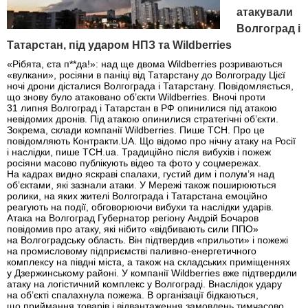
атакували
Волгоград і
Татарстан, під ударом НПЗ та Wildberries
«Рібята, єта п**да!»: над ще двома Wildberries розриваються
«вулкани», росіяни в паніці від Татарстану до Волгограду Цієї
ночі дрони дісталися Волгограда і Татарстану. Повідомляється,
що знову було атаковано об’єкти Wildberries. Вночі проти
31 липня Волгоград і Татарстан в РФ опинилися під атакою
невідомих дронів. Під атакою опинилися стратегічні об’єкти.
Зокрема, склади компанії Wildberries. Пише ТСН. Про це
повідомляють Контракти.UA. Що відомо про нічну атаку на Росії
і наслідки, пише ТСН.ua. Традиційно після вибухів і пожеж
росіяни масово публікують відео та фото у соцмережах.
На кадрах видно яскраві спалахи, густий дим і полум’я над
об’єктами, які зазнали атаки. У Мережі також поширюються
ролики, на яких жителі Волгограда і Татарстана емоційно
реагують на події, обговорюючи вибухи та наслідки ударів.
Атака на Волгоград Губернатор регіону Андрій Бочаров
повідомив про атаку, які нібито «відбивають сили ППО»
на Волгоградську область. Він підтвердив «прильоти» і пожежі
на промисловому підприємстві паливно-енергетичного
комплексу на півдні міста, а також на складських приміщеннях
у Дзержинському районі. У компанії Wildberries вже підтвердили
атаку на логістичний комплекс у Волгограді. Внаслідок удару
на об’єкті спалахнула пожежа. В організації бідкаються,
що приймання товарів і відвантаження замовлень тимчасово