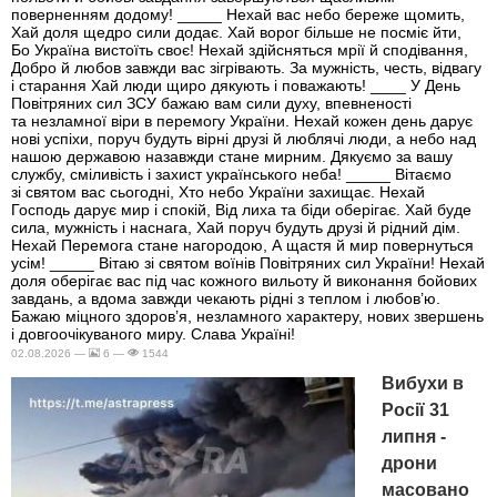
поверненням додому! _____ Нехай вас небо береже щомить,
Хай доля щедро сили додає. Хай ворог більше не посміє йти,
Бо Україна вистоїть своє! Нехай здійсняться мрії й сподівання,
Добро й любов завжди вас зігрівають. За мужність, честь, відвагу
і старання Хай люди щиро дякують і поважають! ____ У День
Повітряних сил ЗСУ бажаю вам сили духу, впевненості
та незламної віри в перемогу України. Нехай кожен день дарує
нові успіхи, поруч будуть вірні друзі й люблячі люди, а небо над
нашою державою назавжди стане мирним. Дякуємо за вашу
службу, сміливість і захист українського неба! _____ Вітаємо
зі святом вас сьогодні, Хто небо України захищає. Нехай
Господь дарує мир і спокій, Від лиха та біди оберігає. Хай буде
сила, мужність і наснага, Хай поруч будуть друзі й рідний дім.
Нехай Перемога стане нагородою, А щастя й мир повернуться
усім! _____ Вітаю зі святом воїнів Повітряних сил України! Нехай
доля оберігає вас під час кожного вильоту й виконання бойових
завдань, а вдома завжди чекають рідні з теплом і любов’ю.
Бажаю міцного здоров’я, незламного характеру, нових звершень
і довгоочікуваного миру. Слава Україні!
02.08.2026 —
6 —
1544
Вибухи в
Росії 31
липня -
дрони
масовано