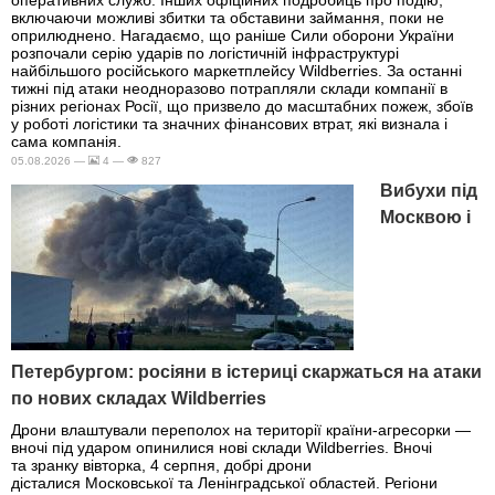
оперативних служб. Інших офіційних подробиць про подію,
включаючи можливі збитки та обставини займання, поки не
оприлюднено. Нагадаємо, що раніше Сили оборони України
розпочали серію ударів по логістичній інфраструктурі
найбільшого російського маркетплейсу Wildberries. За останні
тижні під атаки неодноразово потрапляли склади компанії в
різних регіонах Росії, що призвело до масштабних пожеж, збоїв
у роботі логістики та значних фінансових втрат, які визнала і
сама компанія.
05.08.2026 —
4 —
827
Вибухи під
Москвою і
Петербургом: росіяни в істериці скаржаться на атаки
по нових складах Wildberries
Дрони влаштували переполох на території країни-агресорки —
вночі під ударом опинилися нові склади Wildberries. Вночі
та зранку вівторка, 4 серпня, добрі дрони
дісталися Московської та Ленінградської областей. Регіони