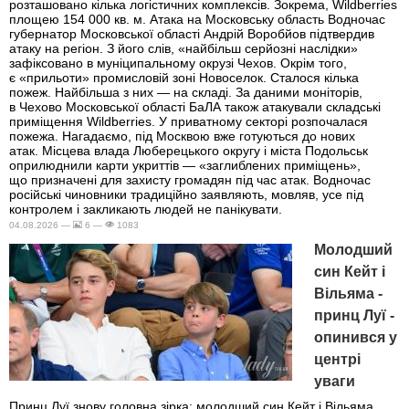
розташовано кілька логістичних комплексів. Зокрема, Wildberries
площею 154 000 кв. м. Атака на Московську область Водночас
губернатор Московської області Андрій Воробйов підтвердив
атаку на регіон. З його слів, «найбільш серйозні наслідки»
зафіксовано в муніципальному окрузі Чехов. Окрім того,
є «прильоти» промисловій зоні Новоселок. Сталося кілька
пожеж. Найбільша з них — на складі. За даними моніторів,
в Чехово Московської області БаЛА також атакували складські
приміщення Wildberries. У приватному секторі розпочалася
пожежа. Нагадаємо, під Москвою вже готуються до нових
атак. Місцева влада Люберецького округу і міста Подольськ
оприлюднили карти укриттів — «заглиблених приміщень»,
що призначені для захисту громадян під час атак. Водночас
російські чиновники традиційно заявляють, мовляв, усе під
контролем і закликають людей не панікувати.
04.08.2026 —
6 —
1083
Молодший
син Кейт і
Вільяма -
принц Луї -
опинився у
центрі
уваги
Принц Луї знову головна зірка: молодший син Кейт і Вільяма