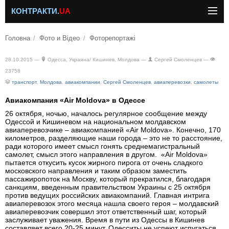
КОНТРАКТИ.
UA
Головна
Фото и Відео
Фоторепортажі
28.10.2015 —
Одесса, Украина/ Кишинев, Молдова —
Сергей Смоленцев —
23758
транспорт
,
Молдова
,
авиакомпании
,
Сергей Смоленцев
,
авиаперевозки
,
самолеты
Авиакомпания «Air Moldova» в Одессе
26 октября, ночью, началось регулярное сообщение между
Одессой и Кишиневом на национальном молдавском
авиаперевозчике – авиакомпанией «Air Moldova». Конечно, 170
километров, разделяющие наши города – это не то расстояние,
ради которого имеет смысл гонять среднемагистральный
самолет, смысл этого направления в другом. «Air Moldova»
пытается откусить кусок жирного пирога от очень сладкого
московского направления и таким образом заместить
пассажиропоток на Москву, который прекратился, благодаря
санкциям, введенным правительством Украины с 25 октября
против ведущих российских авиакомпаний. Главная интрига
авиаперевозок этого месяца нашла своего героя – молдавский
авиаперевозчик совершил этот ответственный шаг, который
заслуживает уважения. Время в пути из Одессы в Кишинев
составляет всего 20-25 минут. Одесситы не успеют испугаться,