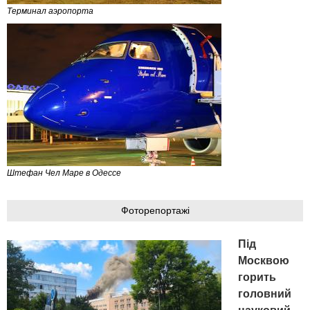
Терминал аэропорта
Штефан Чел Маре в Одессе
Фоторепортажі
Під
Москвою
горить
головний