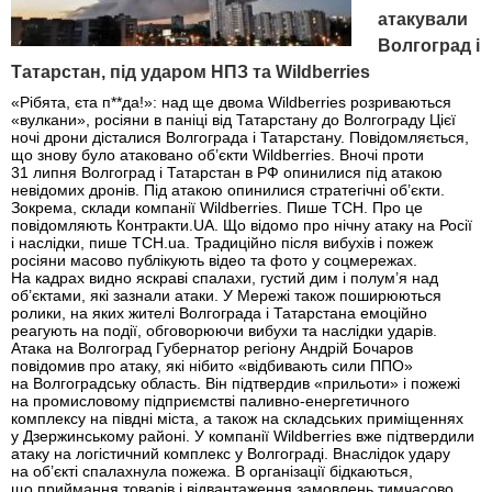
атакували
Волгоград і
Татарстан, під ударом НПЗ та Wildberries
«Рібята, єта п**да!»: над ще двома Wildberries розриваються
«вулкани», росіяни в паніці від Татарстану до Волгограду Цієї
ночі дрони дісталися Волгограда і Татарстану. Повідомляється,
що знову було атаковано об’єкти Wildberries. Вночі проти
31 липня Волгоград і Татарстан в РФ опинилися під атакою
невідомих дронів. Під атакою опинилися стратегічні об’єкти.
Зокрема, склади компанії Wildberries. Пише ТСН. Про це
повідомляють Контракти.UA. Що відомо про нічну атаку на Росії
і наслідки, пише ТСН.ua. Традиційно після вибухів і пожеж
росіяни масово публікують відео та фото у соцмережах.
На кадрах видно яскраві спалахи, густий дим і полум’я над
об’єктами, які зазнали атаки. У Мережі також поширюються
ролики, на яких жителі Волгограда і Татарстана емоційно
реагують на події, обговорюючи вибухи та наслідки ударів.
Атака на Волгоград Губернатор регіону Андрій Бочаров
повідомив про атаку, які нібито «відбивають сили ППО»
на Волгоградську область. Він підтвердив «прильоти» і пожежі
на промисловому підприємстві паливно-енергетичного
комплексу на півдні міста, а також на складських приміщеннях
у Дзержинському районі. У компанії Wildberries вже підтвердили
атаку на логістичний комплекс у Волгограді. Внаслідок удару
на об’єкті спалахнула пожежа. В організації бідкаються,
що приймання товарів і відвантаження замовлень тимчасово