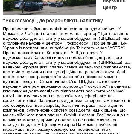
науковий
центр
"Роскосмосу", де розробляють балістику
Про причини займання офіційно поки не повідомляється. У
Московській області сталася пожежа на території Центрального
науково-дослідного інституту машинобудування (ЦНДІмаш), яка
є головним науковим центром "Роскосмосу". Про це пише РБК-
Україна із посиланням на публікацію Telegram-канал "ASTRA".
Про це повідомляють Контракти.UA. Що сталося У
підмосковному Королеві виникла пожежа біля Центрального
науково-дослідного інституту машинобудування (ЦНИИмаш). За
наявною інформацією, спалах стався на території підприємства,
проте його причини поки що офіційно не розкриваються. Дані
про можливі постраждалі або масштаби пожежі на момент
публікації відсутні. Стратегічний об'єкт ЦНДІмаш є головним
науковим центром державної корпорації "Роскосмос" та одним із
ключових науково-дослідних підприємств російської космічної
галузі. Інститут займається розробками у сфері ракетно-
космічної техніки. За відкритими даними, створені там технології
застосовуються при розробці балістичних ракет, навігаційних
комплексів, супутникових систем розвідки та інших рішень, що
мають військове призначення. Офіційні органи Росії поки що не
називали можливу причину пожежі та не повідомляли про
наслідки інциденту. Що відомо зараз На момент публікації
інформація про пожежу обмежується повідомленнями