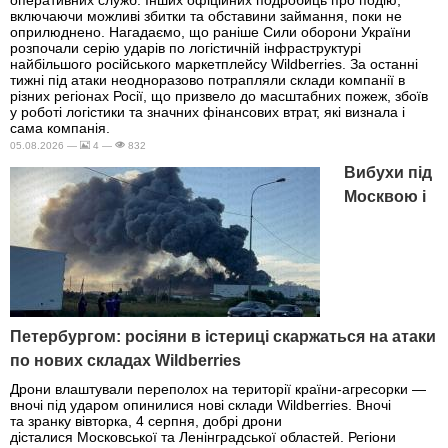
оперативних служб. Інших офіційних подробиць про подію,
включаючи можливі збитки та обставини займання, поки не
оприлюднено. Нагадаємо, що раніше Сили оборони України
розпочали серію ударів по логістичній інфраструктурі
найбільшого російського маркетплейсу Wildberries. За останні
тижні під атаки неодноразово потрапляли склади компанії в
різних регіонах Росії, що призвело до масштабних пожеж, збоїв
у роботі логістики та значних фінансових втрат, які визнала і
сама компанія.
05.08.2026 —
4 —
832
Вибухи під
Москвою і
Петербургом: росіяни в істериці скаржаться на атаки
по нових складах Wildberries
Дрони влаштували переполох на території країни-агресорки —
вночі під ударом опинилися нові склади Wildberries. Вночі
та зранку вівторка, 4 серпня, добрі дрони
дісталися Московської та Ленінградської областей. Регіони