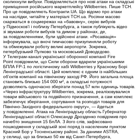
сколихнули вибухи. Повідомляється про нові атаки на складські
приміщення російського маркетплейсу Wildberries. Пише ТСН.
Про це повідомляють Контракти.UA. Що відомо про атаки
на наслідки, читайте у матеріалі ТСН.ua. Росіяни масово
скаржаться в соцмережах на «бавовну», серію вибухів
у Підмосков’ї і поблизу Петербурга, а також публікують відео
зі звуками роботи вибухів та димом у районах, де,
за повідомленнями, були здійснені атаки. «Росавіація»
інформувала, що вночі тимчасово призупиняли роботу
та обмежували роботу великі аеропорти. Зокрема,
петербурзький Пулково та московський Доводєдово.
У Телеграм-каналі української оборонної компанії Fire
Point повідомили, що Сили оборони вдарили українськими
БПЛА FP-1 по логістичному хабі Wildberries у Красному Борі
Ленінградської області. Цей комплекс є одним із найбільших
об’єктів компанії на північному заході РФ. Його загальна площа
становить близько 154 000 м², а складські потужності
дозволяють одночасно зберігати понад 57 млн одиниць товарів.
«Через інфраструктуру Wildberries, зокрема, реалізовувалися
товари військового та подвійного призначення, а сам комплекс
забезпечує зберігання, сортування та розподіл товарів для
Північно-Західного федерального округу», — йдеться
у повідомленні. Атака на Ленінградську область Губернатор
Ленінградської області Олександр Дрозденко повідомив про
начебто знищення 15 БпЛА. З його слів, зафіксовано
пошкодження у складській зоні поряд із населеним пунктом
Красний Бор у Тосненському районі. За даними ASTRA,
у селищі, що за близько 50 км від Санкт-Петербурга,