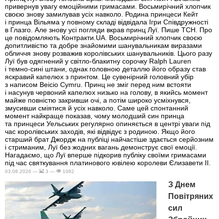
привернув увагу емоційними гримасами. Восьмирічний хлопчик
своєю знову замилував усіх навколо. Родина принцеси Кейт
і принца Вільяма у повному складі відвідала Ігри Співдружності
в Глазго. Але знову усі погляди вкрав принц Луї. Пише ТСН. Про
це повідомляють Контракти.UA. Восьмирічний хлопчик своєю
допитливістю та добре знайомими шанувальникам виразами
обличчя знову розважив королівських шанувальників. Цього разу
Луї був одягнений у світло-блакитну сорочку Ralph Lauren
і темно-сині штани, однак головною деталлю його образу став
яскравий капелюх з принтом. Це сувенірний головний убір
з написом Beicio Cymru. Принц не зміг перед ним встояти
і насунув червоний капелюх низько на голову, в якийсь момент
майже повністю закривши очі, а потім широко усміхнувся,
змусивши сміятися й усіх навколо. Саме цей спонтанний
момент найкраще показав, чому молодший син принца
та принцеси Уельських регулярно опиняється в центрі уваги під
час королівських заходів, які відвідує з родиною. Якщо його
старший брат Джордж на публіці найчастіше здається серйозним
і стриманим, Луї без жодних вагань демонструє свої емоції.
Нагадаємо, що Луї вперше підкорив публіку своїми гримасами
під час святкування платинового ювілею королеви Єлизавети II.
03.08.2026 —
3 —
1082
З Днем
Повітряних
сил