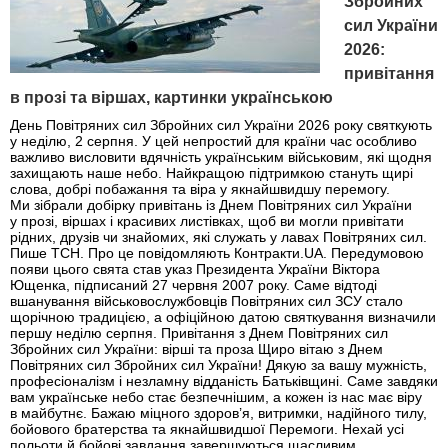
Збройних
сил України
2026:
привітання
в прозі та віршах, картинки українською
День Повітряних сил Збройних сил України 2026 року святкують
у неділю, 2 серпня. У цей непростий для країни час особливо
важливо висловити вдячність українським військовим, які щодня
захищають наше небо. Найкращою підтримкою стануть щирі
слова, добрі побажання та віра у якнайшвидшу перемогу.
Ми зібрали добірку привітань із Днем Повітряних сил України
у прозі, віршах і красивих листівках, щоб ви могли привітати
рідних, друзів чи знайомих, які служать у лавах Повітряних сил.
Пише ТСН. Про це повідомляють Контракти.UA. Передумовою
появи цього свята став указ Президента України Віктора
Ющенка, підписаний 27 червня 2007 року. Саме відтоді
вшанування військовослужбовців Повітряних сил ЗСУ стало
щорічною традицією, а офіційною датою святкування визначили
першу неділю серпня. Привітання з Днем Повітряних сил
Збройних сил України: вірші та проза Щиро вітаю з Днем
Повітряних сил Збройних сил України! Дякую за вашу мужність,
професіоналізм і незламну відданість Батьківщині. Саме завдяки
вам українське небо стає безпечнішим, а кожен із нас має віру
в майбутнє. Бажаю міцного здоров’я, витримки, надійного тилу,
бойового братерства та якнайшвидшої Перемоги. Нехай усі
польоти й бойові завдання завершуються щасливим