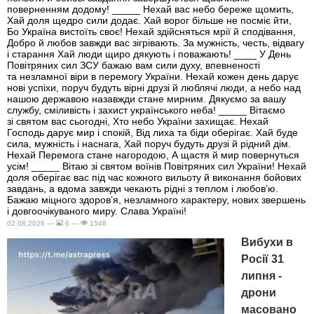
поверненням додому! _____ Нехай вас небо береже щомить,
Хай доля щедро сили додає. Хай ворог більше не посміє йти,
Бо Україна вистоїть своє! Нехай здійсняться мрії й сподівання,
Добро й любов завжди вас зігрівають. За мужність, честь, відвагу
і старання Хай люди щиро дякують і поважають! ____ У День
Повітряних сил ЗСУ бажаю вам сили духу, впевненості
та незламної віри в перемогу України. Нехай кожен день дарує
нові успіхи, поруч будуть вірні друзі й люблячі люди, а небо над
нашою державою назавжди стане мирним. Дякуємо за вашу
службу, сміливість і захист українського неба! _____ Вітаємо
зі святом вас сьогодні, Хто небо України захищає. Нехай
Господь дарує мир і спокій, Від лиха та біди оберігає. Хай буде
сила, мужність і наснага, Хай поруч будуть друзі й рідний дім.
Нехай Перемога стане нагородою, А щастя й мир повернуться
усім! _____ Вітаю зі святом воїнів Повітряних сил України! Нехай
доля оберігає вас під час кожного вильоту й виконання бойових
завдань, а вдома завжди чекають рідні з теплом і любов’ю.
Бажаю міцного здоров’я, незламного характеру, нових звершень
і довгоочікуваного миру. Слава Україні!
02.08.2026 —
6 —
1548
Вибухи в
Росії 31
липня -
дрони
масовано