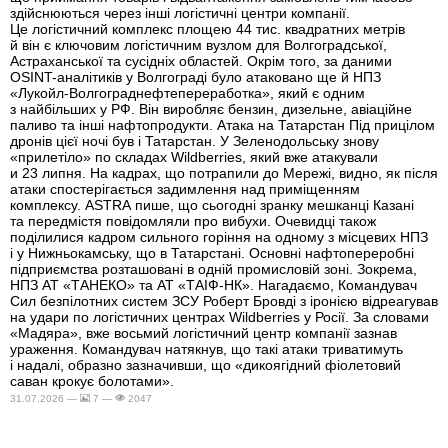
здійснюються через інші логістичні центри компанії.
Це логістичний комплекс площею 44 тис. квадратних метрів
й він є ключовим логістичним вузлом для Волгоградської,
Астраханської та сусідніх областей. Окрім того, за даними
OSINT-аналітиків у Волгограді було атаковано ще й НПЗ
«Лукойл-Волгограднефтепереработка», який є одним
з найбільших у РФ. Він виробляє бензин, дизельне, авіаційне
паливо та інші нафтопродукти. Атака на Татарстан Під прицілом
дронів цієї ночі був і Татарстан. У Зеленодольську знову
«прилетіло» по складах Wildberries, який вже атакували
и 23 липня. На кадрах, що потрапили до Мережі, видно, як після
атаки спостерігається задимлення над приміщенням
комплексу. ASTRA пише, що сьогодні зранку мешканці Казані
та передмістя повідомляли про вибухи. Очевидці також
поділилися кадром сильного горіння на одному з місцевих НПЗ
і у Нижньокамську, що в Татарстані. Основні нафтопереробні
підприємства розташовані в одній промисловій зоні. Зокрема,
НПЗ АТ «ТАНЕКО» та АТ «ТАІФ-НК». Нагадаємо, Командувач
Сил безпілотних систем ЗСУ Роберт Бровді з іронією відреагував
на удари по логістичних центрах Wildberries у Росії. За словами
«Мадяра», вже восьмий логістичний центр компанії зазнав
ураження. Командувач натякнув, що такі атаки триватимуть
і надалі, образно зазначивши, що «дикоягідний фіолетовий
саван крокує болотами».
31.07.2026 —
7 —
2047