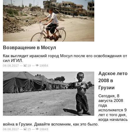
Возвращение в Мосул
Как выглядит иракский город Мосул после его освобождения от
сил ИГИЛ.
08.08.2017 —
19 —
19964
Адское лето
2008 в
Грузии
Сегодня, 8
августа 2008
года
исполняется 9
лет с того дня,
когда началась
война в Грузии. Давайте вспомним, как это было.
08.08.2017 —
15 —
16643