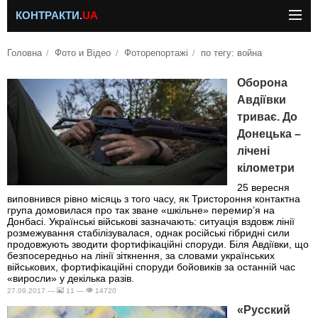
КОНТРАКТИ.
UA
Головна
Фото и Відео
Фоторепортажі
по тегу: война
Оборона
Авдіївки
триває. До
Донецька –
лічені
кілометри
25 вересня
виповнився рівно місяць з того часу, як Тристороння контактна
група домовилася про так зване «шкільне» перемир’я на
Донбасі. Українські військові зазначають: ситуація вздовж лінії
розмежування стабілізувалася, однак російські гібридні сили
продовжують зводити фортифікаційні споруди. Біля Авдіївки, що
безпосередньо на лінії зіткнення, за словами українських
військових, фортифікаційні споруди бойовиків за останній час
«виросли» у декілька разів.
27.09.2017 —
11 —
14720
«Русский