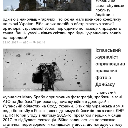
України на
шахті «Бутівка»
поблизу
Авдіївки є
однією з найбільш «гарячих» точок на мапі воєнного конфлікту
на сході України. Військових постійно обстрілюють з важкої
артилерії, стрілецької зброї, періодично по позиціях працюють
танки. Вашій увазі – кілька світлин про будні українських вояків
на передовій.
12.05.2017 —
6 —
10149
Іспанський
журналіст
оприлюднив
вражаючі
фото з
Донбасу
Іспанський
журналіст Ману Брабо оприлюднив фотографії, зроблені в зоні
АТО на Донбасі."Три роки від початку війни в Донецькій і
Луганській областях на Сході України. З тих пір українська армія
веде боротьбу з Росією, яка підтримує бойовиків так званих ЛНР
і ДНР. Попри угоду в лютому 2015-го, протягом перших місяців
2017-го відбулася ескалація. Війна залишається переважно
статична, перетворюючи ландшафт у щось, що нагадує світову