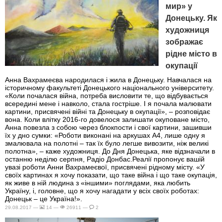
мир» у
Донецьку. Як
художниця
зображає
рідне місто в
окупації
Анна Вахрамеєва народилася і жила в Донецьку. Навчалася на
історичному факультеті Донецького національного університету.
«Коли почалася війна, потреба висловити те, що відбувається
всередині мене і навколо, стала гостріше. І я почала малювати
картини, присвячені війні та Донецьку в окупації», – розповідає
вона. Коли влітку 2016-го довелося залишати окуповане місто,
Анна повезла з собою через блокпости і свої картини, зашивши
їх у дно сумки: «Роботи виконані на аркушах А4, лише одну я
змалювала на полотні – так їх було легше вивозити, ніж великі
полотна», – каже художниця. До Дня Донецька, яке відзначали в
останню неділю серпня, Радіо Донбас.Реалії пропонує вашій
увазі роботи Анни Вахрамеєвої, присвячені рідному місту. «У
своїх картинах я хочу показати, що таке війна і що таке окупація,
як живе в ній людина з «іншими» поглядами, яка любить
Україну, і, головне, що я хочу нагадати у всіх своїх роботах:
Донецьк – це Україна!».
29.08.2017 —
14 —
26911 —
2