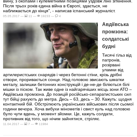
війну, з окопами і кулеметними позиціями уздовж лінії зіткнення.
Після трьох років єдина війна в Європі, здається, не
наближається до кінця", - написав іспанський журналіст.
05.05.2017 —
11 —
19233 —
4
Авдіївська
промзона:
солдатські
будні
Тисячі гільз від
патронів,
розірвані
уламки від
артилеристських снарядів і через бетонні стіни, крізь дрібні
отвори, проривається сонце. Над головою звисають шматки
металу, залишки бетонних конструкцій і де-не-де біліються білі
мішки із піском. Так живе одне із найгарячіших місць зони АТО –
Авдіївська промзона. До позицій російсько-сепаратистських сил
тут бійці рахують до метра. Десь – 63, десь – 30. Кажуть: щодня
контактний бій. Обстрілюють українських військових після сьомої
години вечора. Хоча вибухи мінометів і свист куль над головою
було чути вдень, у момент зйомки. Це, кажуть солдати,
противник від того, що нічим зайнятися, стріляє.
11.04.2017 —
7 —
11984