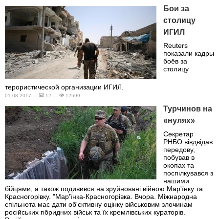
Бои за
столицу
ИГИЛ
Reuters
показали кадры
боёв за
столицу
терористической организации ИГИЛ.
01.08.2017 —
12 —
12599
Турчинов на
«нулях»
Секретар
РНБО вівдвідав
передову,
побував в
окопах та
поспілкувався з
нашими
бійцями, а також подивився на зруйновані війною Мар'їнку та
Красногорівку. "Мар'їнка-Красногорівка. Вчора. Міжнародна
спільнота має дати об'єктивну оцінку військовим злочинам
російських гібридних військ та їх кремлівських кураторів.