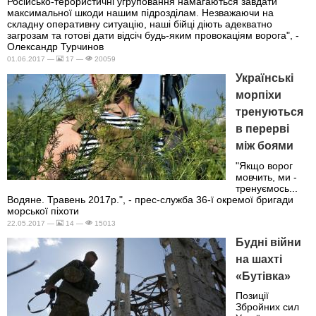
Російсько-терористичні угруповання намагаються завдати
максимальної шкоди нашим підрозділам. Незважаючи на
складну оперативну ситуацію, наші бійці діють адекватно
загрозам та готові дати відсіч будь-яким провокаціям ворога", -
Олександр Турчинов
01.06.2017 —
17 —
20059
Українські
морпіхи
тренуються
в перерві
між боями
"Якщо ворог
мовчить, ми -
тренуємось...
Водяне. Травень 2017р.", - прес-служба 36-ї окремої бригади
морської піхоти
22.05.2017 —
14 —
15013
Будні війни
на шахті
«Бутівка»
Позиції
Збройних сил