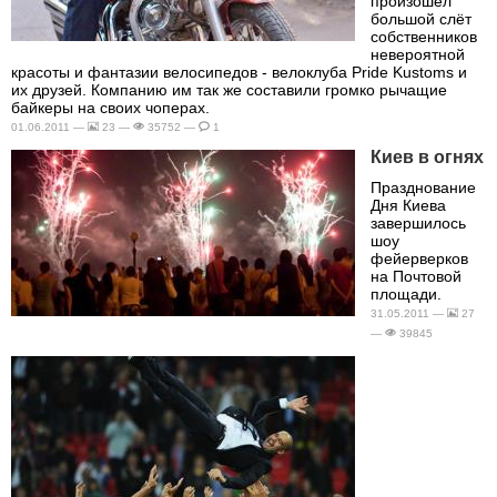
произошел
большой слёт
собственников
невероятной
красоты и фантазии велосипедов - велоклуба Pride Kustoms и
их друзей. Компанию им так же составили громко рычащие
байкеры на своих чоперах.
01.06.2011 —
23 —
35752 —
1
Киев в огнях
Празднование
Дня Киева
завершилось
шоу
фейерверков
на Почтовой
площади.
31.05.2011 —
27
—
39845