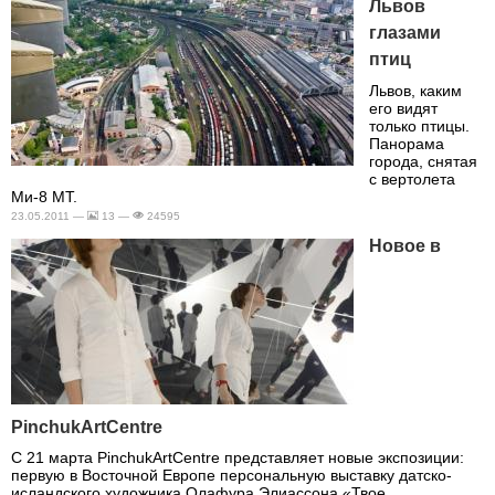
Львов
глазами
птиц
Львов, каким
его видят
только птицы.
Панорама
города, снятая
с вертолета
Ми-8 МТ.
23.05.2011 —
13 —
24595
Новое в
PinchukArtCentre
С 21 марта PinchukArtCentre представляет новые экспозиции:
первую в Восточной Европе персональную выставку датско-
исландского художника Олафура Элиассона «Твое