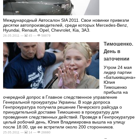
Международный Автосалон SIA 2011. Свои новинки привезли
десятки автопроизводителей, среди которых Mercedes-Benz,
Hyundai, Renault, Opel, Chevrolet, Kia, ЗАЗ.
26.05.2011 —
45 —
58879
Тимошенко.
День в
заточении
Утром 24 мая
лидер партии
«Батькивщина»
Юлия
Тимошенко
прибыла на
очередной допрос в Главное следственное управление
Генеральной прокуратуры Украины. В ходе допроса
Генпрокуратура получила решение Печерского райсуда о
принудительной доставке Тимошенко в прокуратуру для
проведения следственных действий. Проведя в Генпрокуратуре
целый робочий день, Юлия Владимировна вышла на улицу
после 18.00, где ее встретили около 200 сторонников.
25.05.2011 —
14 —
26680