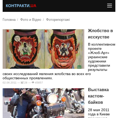
КОНТРАКТИ.
UA
Головна
Фото и Відео
Фоторепортажі
Жлобство в
исскустве
В коллективном
проекте
«Жлоб-Арт»
украинские
художники
представили
результаты
своих исследований явления жлобства во всех его
общественных проявлениях.
02.06.2011 —
28 —
45857
Выставка
кастом-
байков
28 мая 2011
года в Киеве