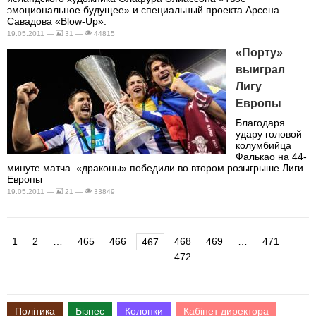
эмоциональное будущее» и специальный проекта Арсена
Савадова «Blow-Up».
19.05.2011 —
31 —
44815
«Порту»
выиграл
Лигу
Европы
Благодаря
удару головой
колумбийца
Фалькао на 44-
минуте матча «драконы» победили во втором розыгрыше Лиги
Европы
19.05.2011 —
21 —
33849
1
2
…
465
466
468
469
…
471
467
472
Політика
Бізнес
Колонки
Кабінет директора