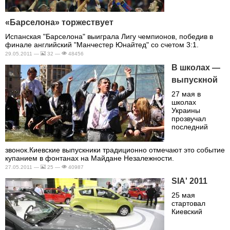
«Барселона»‎ торжествует
Испанская "Барселона" выиграла Лигу чемпионов, победив в
финале английский "Манчестер Юнайтед" со счетом 3:1.
29.05.2011 —
32 —
48456
В школах —
выпускной
27 мая в
школах
Украины
прозвучал
последний
звонок.Киевские выпускники традиционно отмечают это событие
купанием в фонтанах на Майдане Незалежности.
27.05.2011 —
25 —
40987
SIA' 2011
25 мая
стартовал
Киевский